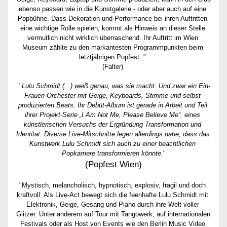
ebenso passen wie in die Kunstgalerie - oder aber auch auf eine 
Popbühne. Dass Dekoration und Performance bei ihren Auftritten 
eine wichtige Rolle spielen, kommt als Hinweis an dieser Stelle 
vermutlich nicht wirklich überraschend. Ihr Auftritt im Wien 
Museum zählte zu den markantesten Programmpunkten beim 
letztjährigen Popfest.." 
(Falter) 
 "
Lulu Schmidt (...) weiß genau, was sie macht: Und zwar ein Ein-
Frauen-Orchester mit Geige, Keyboards, Stimme und selbst 
produzierten Beats. Ihr Debüt-Album ist gerade in Arbeit und Teil 
ihrer Projekt-Serie „I Am Not Me, Please Believe Me“, eines 
künstlerischen Versuchs der Ergründung Transformation und 
Identität. Diverse Live-Mitschnitte legen allerdings nahe, dass das 
Kunstwerk Lulu Schmidt sich auch zu einer beachtlichen 
Popkarriere transformieren könnte.
"
(Popfest Wien)
"Mystisch, melancholisch, hypnotisch, explosiv, fragil und doch 
kraftvoll: Als Live-Act bewegt sich die feenhafte Lulu Schmidt mit 
Elektronik, Geige, Gesang und Piano durch ihre Welt voller 
Glitzer. Unter anderem auf Tour mit Tangowerk, auf internationalen 
Festivals oder als Host von Events wie den Berlin Music Video 