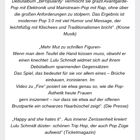
Debütalbum „BiPopularity“ vermischt sie grazil Avantgarde-
Pop mit Elektronik und Mainstream-Pop mit Rap, ohne über 
die großen Anforderungen zu stolpern. Das Ergebnis ist 
moderner Pop 3.0 mit viel Humor und Message, der 
leichtfüßig mit Klischees und Traditionalismen bricht“. (Krone 
Musik)
„Mehr Mut zu schrillen Figuren-
Wenn man dem Teufel die Hand küssen muss, obwohl er 
einen knechtet: Lulu Schmidt widmet sich auf ihrem 
Debütalbum spannenden Gegensätzen.
Das Spiel, das bedeutet für sie vor allem eines – Brüche 
einbauen, ironisieren. Im
Video zu „Fire“ posiert sie etwa genau so, wie die Pop-
Ästhetik heute Frauen
gern inszeniert – nur dass sie etwa auf der offenen 
Brustpartie ein schwarzes Haarbüschel zeigt“. (Die Presse)
„Happy and she hates it“.. Aus innerer Zerissenheit kreiert 
Lulu Schmidt düster- schönen Trip Hop, der auch Pop Züge 
aufweist“ (Ticketmagazin)