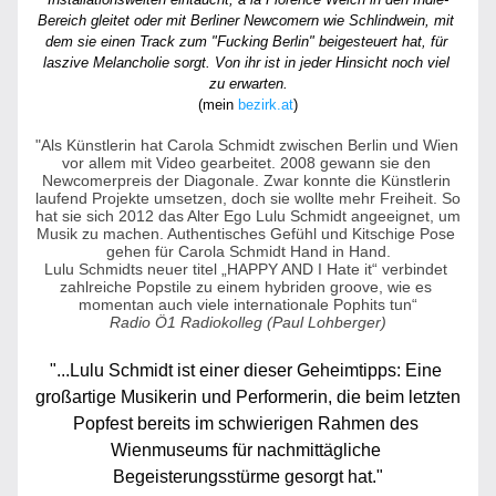
Bereich gleitet oder mit Berliner Newcomern wie Schlindwein, mit 
dem sie einen Track zum "Fucking Berlin" beigesteuert hat, für 
laszive Melancholie sorgt. Von ihr ist in jeder Hinsicht noch viel 
zu erwarten.
(mein 
bezirk.at
)
"Als Künstlerin hat Carola Schmidt zwischen Berlin und Wien 
vor allem mit Video gearbeitet. 2008 gewann sie den 
Newcomerpreis der Diagonale. Zwar konnte die Künstlerin 
laufend Projekte umsetzen, doch sie wollte mehr Freiheit. So 
hat sie sich 2012 das Alter Ego Lulu Schmidt angeeignet, um 
Musik zu machen. Authentisches Gefühl und Kitschige Pose 
gehen für Carola Schmidt Hand in Hand.
Lulu Schmidts neuer titel „HAPPY AND I Hate it“ verbindet 
zahlreiche Popstile zu einem hybriden groove, wie es 
momentan auch viele internationale Pophits tun“
Radio Ö1 
Radiokolleg (Paul Lohberger)
"...Lulu Schmidt ist einer dieser Geheimtipps: Eine 
großartige Musikerin und Performerin, die beim letzten 
Popfest bereits im schwierigen Rahmen des 
Wienmuseums für nachmittägliche 
Begeisterungsstürme gesorgt hat."