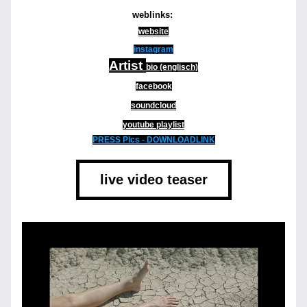
weblinks: 
website
instagram
Artist 
bio (englisch)
facebook
soundcloud
youtube playlist
PRESS PIcs - DOWNLOADLINK
live video teaser