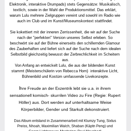
Elektronik, interaktive Drumpads) stets Gegensätze: Musikalisch, 
textlich, sowie in der Wahl der Produktionsmittel. Das erklärt, 
warum Lulu mehrere Zielgruppen vereint und sowohl im Radio wie 
auch im Club und im Kunst/Museumskontext stattfindet. 
Sie kokettiert mit der inneren Zerrissenheit, die wir auf der Suche 
nach der "perfekten" Version unseres Selbst erleben. So 
beschwört sie auf der Bühne einerseits den schillernden Glamour 
des Zauberhaften und liefert sich auf der Suche nach dem
 idealen 
Selbstbild gleichzeitig bewusst der Zerbrechlichkeit im Scheitern 
aus.
Von Anfang an entwickelt Lulu, die aus der bildenden Kunst 
stammt (Meisterschülerin von Rebecca Horn)  interaktive Licht, 
Bühnenbild und Kostüm umfassende Livekonzepte.
I
hre Freude an der Exzentrik lebt sie u.a. in ihrem 
sensationell komisch- skurrilen Video zu Fire (Regie: Rupert 
Höller) aus. Dort werden auf unterhaltsame Weise 
Körperbilder, Gender und Starkult dekonstruiert.
Das Album entstand in Zusammenarbeit mit Klumzy Tung, Sixtus 
Preiss, Nhoah, Maximilian Walch, Shaban (Käptn Peng) und 