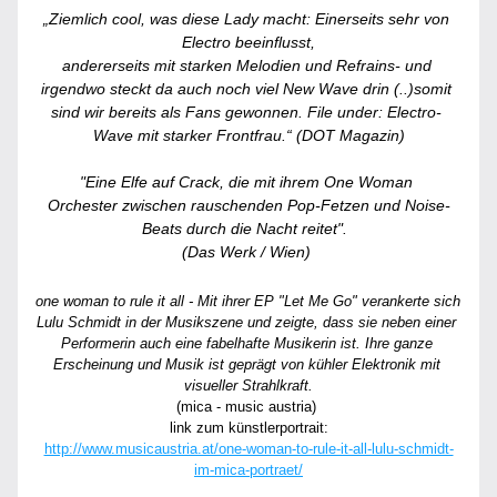
„Ziemlich cool, was diese Lady macht: Einerseits sehr von 
Electro beeinflusst,
andererseits mit starken Melodien und Refrains- und 
irgendwo steckt da auch noch viel New Wave drin (..)somit 
sind wir bereits als Fans gewonnen. File under: Electro- 
Wave mit starker Frontfrau.“ (DOT Magazin)
"Eine Elfe auf Crack, die mit ihrem One Woman 
Orchester zwischen rauschenden Pop-Fetzen und Noise-
Beats durch die Nacht reitet".  
(Das Werk / Wien) 
one woman to rule it all - Mit ihrer EP "Let Me Go" verankerte sich 
Lulu Schmidt in der Musikszene und zeigte, dass sie neben einer 
Performerin auch eine fabelhafte Musikerin ist. Ihre ganze 
Erscheinung und Musik ist geprägt von kühler Elektronik mit 
visueller Strahlkraft.
(mica - music austria) 
link zum künstlerportrait:
http://www.musicaustria.at/one-woman-to-rule-it-all-lulu-schmidt-
im-mica-portraet/