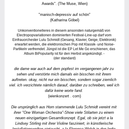
Awards". 
(The Muse, Wien)
"manisch-depressiv auf schön"
(Katharina Göbel)
Unkonventionelleres in diesem ansonsten naturgemäß von 
Electropopvariationen dominierten Festival-Line-up darf vom 
Einfrauorchester Lulu Schmidt (Gesang, Klavier, Geige, Elektronik) 
erwartet werden, die elektronischen Pop mit Klassik- und Noise-
Partikeln verfremdet. Jüngst ist die EP Let Me Go erschienen, das 
Album BiPopularity ist für den Herbst angekündigt. - 
(der standard)
die dame war auch auf dem popfest im vergangenen jahr zu 
sehen und verstörte mich damals ein bisschen mit ihrem 
auftreten. okay, nicht nur ein bisschen, sondern sogar ziemlich 
viel. ich verzichtete nämlich darauf, darüber zu schreiben, weil ich 
dafür keine worte fand.
(wienkonzert . com)
Die ursprünglich aus Horn stammende Lulu Schmidt vereint mit 
ihrer "One Woman Orchestra"-Show viele Stilarten zu einem 
neuen einzigartigen Gesamtkonzept. Egal, ob sie jetzt a la 
Lindsey Stirling mit ihrer Violine fasziniert, in künstlerische 
Installationswelten eintaucht, a la Florence Welch in den Indie-