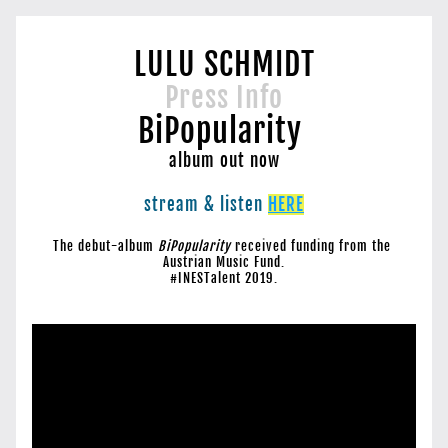
LULU SCHMIDT
Press Info
BiPopularity 
album out now
stream & listen 
HERE
The debut-album 
BiPopularity
 received funding from the 
Austrian Music Fund.
#INESTalent 2019.