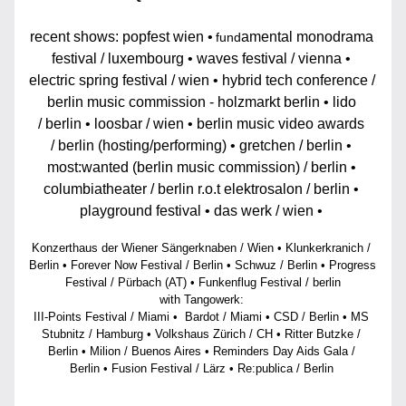
recent shows: popfest wien •
amental monodrama 
fund
festival / luxembourg • waves festival / vienna • 
electric spring festival / wien • hybrid tech conference / 
berlin music commission - holzmarkt berlin • lido 
/ berlin • loosbar / wien • berlin music video awards 
/ berlin (hosting/performing) • gretchen / berlin • 
most:wanted (berlin music commission) / berlin • 
columbiatheater / berlin r.o.t elektrosalon / berlin • 
playground festival • das werk / wien • 
Konzerthaus der Wiener Sängerknaben / Wien • Klunkerkranich / 
Berlin • Forever Now Festival / Berlin • Schwuz / Berlin • Progress 
Festival / Pürbach (AT) • Funkenflug Festival / berlin
with Tangowerk: 
III-Points Festival / Miami •  Bardot / Miami • CSD / Berlin • MS 
Stubnitz / Hamburg • Volkshaus Zürich / CH • Ritter Butzke / 
Berlin • Milion / Buenos Aires • Reminders Day Aids Gala / 
Berlin • Fusion Festival / Lärz • Re:publica / Berlin 