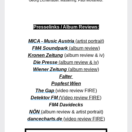
Georg Lichtenauer. Mastering: Paul Movahedi.
Presselinks / Album Reviews:
MICA - Music Austria
(artist portrait)
FM4 Soundpark
(album review)
Kronen Zeitung
(album review & iv)
Die Presse
(album review & iv)
Wiener Zeitung
(album review)
Falter 
Popfest Wien
The Gap
(
video review FIRE)
Detektor FM
 (
Video review FIRE)
FM4 Davidecks
NÖN 
(
album review & artist portrait)
dancecharts.de
(video review FIRE)