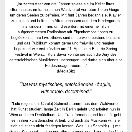
„Im zarten Alter von drei Jahren spielte sie im Keller ihres 
Elternhauses im katholischen Waldviertel vor toten Tieren Geige – 
um deren Seelen zu befreien. Mit fünf Jahren begann sie, Klavier 
zu spielen und holte sich Altersgenossen aus dem Kindergarten 
ins Kinderzimmer, um diese dort mit einer heimlich 
aufgenommenen Radioshow mit Eigenkompositionen zu 
beglücken.... Ihre Live-Shows sind mittlerweile bestens besucht 
und das Publikum kommt gerne und freiwillig und reagiert 
begeistert wie erst kürzlich am 21. April beim Electric Spring 
Festival in Wien.... Kurz davor konnte sie auch die Jury des 
österreichischen Musikfonds überzeugen und durfte sich über eine 
Förderzusage freuen... .“
(MediaBiz)
"hat was mystisches, entblößendes - fragile, 
vulnerable, determined."
"Lulu (eigentlich: Carola) Schmidt stammt aus dem Waldviertel, 
hat Kunst studiert, lange Zeit in Berlin gelebt und arbeitet nun in 
Wien an ihrem Debütalbum. Um Transformation und Identität geht 
es in ihrer künstlerischen Arbeit, und auch als Musikerin will sie 
sich stilistisch nicht festlegen lassen: Was Lulu Schmidt (...) mit 
Geige, Keyboard, Laptop und Stimme produziert, kann in den Club 