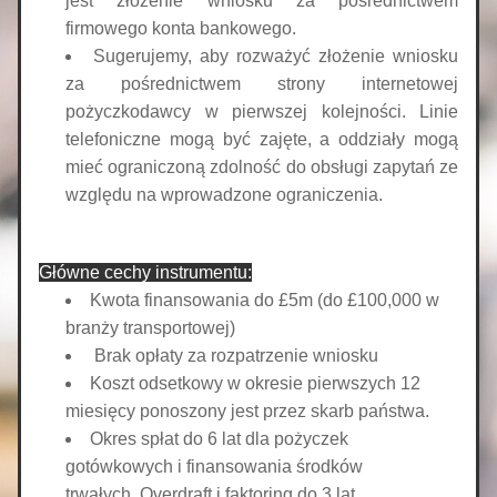
jest złożenie wniosku za pośrednictwem 
firmowego konta bankowego.
Sugerujemy, aby rozważyć złożenie wniosku 
za pośrednictwem strony internetowej 
pożyczkodawcy w pierwszej kolejności. Linie 
telefoniczne mogą być zajęte, a oddziały mogą 
mieć ograniczoną zdolność do obsługi zapytań ze 
względu na wprowadzone ograniczenia.
Główne cechy instrumentu:
Kwota finansowania do £5m (do £100,000 w 
branży transportowej)
 Brak opłaty za rozpatrzenie wniosku
Koszt odsetkowy w okresie pierwszych 12 
miesięcy ponoszony jest przez skarb państwa.
Okres spłat do 6 lat dla pożyczek 
gotówkowych i finansowania środków 
trwałych. Overdraft i faktoring do 3 lat. 