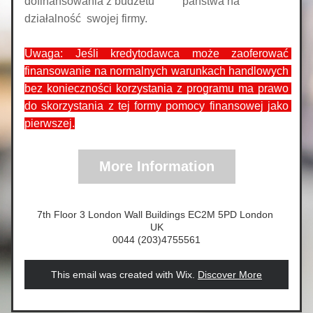
dofinansowania z budżetu          państwa na 
działalność  swojej firmy.
Uwaga: Jeśli kredytodawca może zaoferować 
finansowanie na normalnych warunkach handlowych 
bez konieczności korzystania z programu ma prawo 
do skorzystania z tej formy pomocy finansowej jako 
pierwszej.
More Information
7th Floor 3 London Wall Buildings EC2M 5PD London 
UK
0044 (203)4755561
This email was created with Wix.
‌ 
Discover More