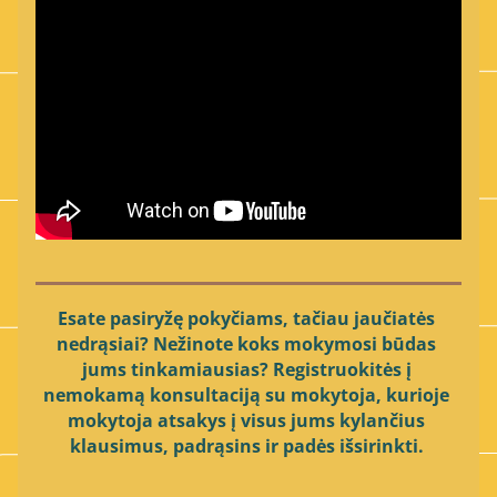
Esate pasiryžę pokyčiams, tačiau jaučiatės 
nedrąsiai? Nežinote koks mokymosi būdas 
jums tinkamiausias? Registruokitės į 
nemokamą konsultaciją su mokytoja, kurioje 
mokytoja atsakys į visus jums kylančius 
klausimus, padrąsins ir padės išsirinkti. 