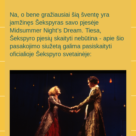
Na, o bene gražiausiai šią šventę yra 
įamžinęs Šekspyras savo pjesėje 
Midsummer Night's Dream. Tiesa, 
Šekspyro pjesių skaityti nebūtina - apie šio 
pasakojimo siužetą galima pasiskaityti 
oficialioje Šekspyro svetainėje: