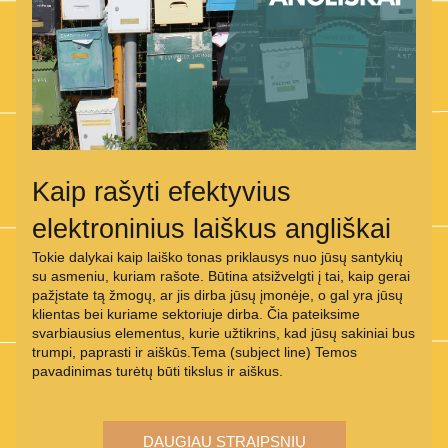
Kaip rašyti efektyvius 
elektroninius laiškus angliškai
Tokie dalykai kaip laiško tonas priklausys nuo jūsų santykių 
su asmeniu, kuriam rašote. Būtina atsižvelgti į tai, kaip gerai 
pažįstate tą žmogų, ar jis dirba jūsų įmonėje, o gal yra jūsų 
klientas bei kuriame sektoriuje dirba. Čia pateiksime 
svarbiausius elementus, kurie užtikrins, kad jūsų sakiniai bus 
trumpi, paprasti ir aiškūs.Tema (subject line) Temos 
pavadinimas turėtų būti tikslus ir aiškus.
DAUGIAU STRAIPSNIŲ