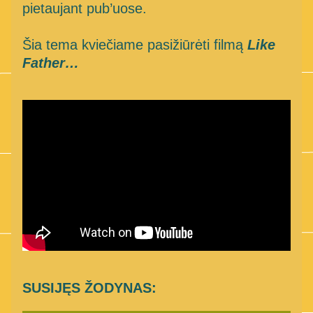
pietaujant pub’uose.
Šia tema kviečiame pasižiūrėti filmą 
Like 
Father…
SUSIJĘS ŽODYNAS: