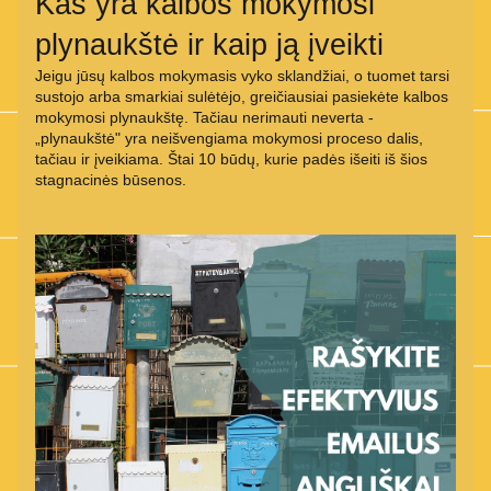
Kas yra kalbos mokymosi 
plynaukštė ir kaip ją įveikti
Jeigu jūsų kalbos mokymasis vyko sklandžiai, o tuomet tarsi 
sustojo arba smarkiai sulėtėjo, greičiausiai pasiekėte kalbos 
mokymosi plynaukštę. Tačiau nerimauti neverta - 
„plynaukštė" yra neišvengiama mokymosi proceso dalis, 
tačiau ir įveikiama. Štai 10 būdų, kurie padės išeiti iš šios 
stagnacinės būsenos.