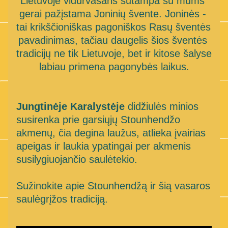
Lietuvoje vidurvasaris sutampa su mums 
gerai pažįstama Joninių švente. Joninės - 
tai krikščioniškas pagoniškos Rasų šventės 
pavadinimas, tačiau daugelis šios šventės 
tradicijų ne tik Lietuvoje, bet ir kitose šalyse 
labiau primena pagonybės laikus.
Jungtinėje Karalystėje
 didžiulės minios 
susirenka prie garsiųjų Stounhendžo 
akmenų, čia degina laužus, atlieka įvairias 
apeigas ir laukia ypatingai per akmenis 
susilygiuojančio saulėtekio. 
Sužinokite apie Stounhendžą ir šią vasaros 
saulėgrįžos tradiciją.