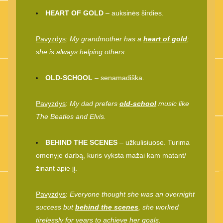
HEART OF GOLD
 – auksinės širdies.
Pavyzdys
: 
My grandmother has a 
heart of gold
; 
she is always helping others.
OLD-SCHOOL
 – senamadiška.
Pavyzdys
: 
My dad prefers 
old-school
 music like 
The Beatles and Elvis.
BEHIND THE SCENES
 – užkulisiuose. Turima 
omenyje darbą, kuris vyksta mažai kam matant/
žinant apie jį.
Pavyzdys
: 
Everyone thought she was an overnight 
success but 
behind the scenes
, she worked 
tirelessly for years to achieve her goals.