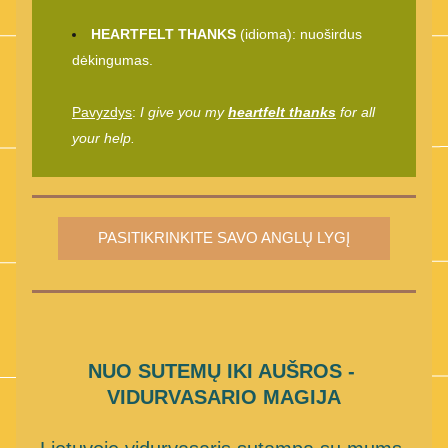
HEARTFELT THANKS
 (idioma): nuoširdus 
dėkingumas.
Pavyzdys
: 
I give you my 
heartfelt thanks
 for all 
your help.
PASITIKRINKITE SAVO ANGLŲ LYGĮ
NUO SUTEMŲ IKI AUŠROS - 
VIDURVASARIO MAGIJA