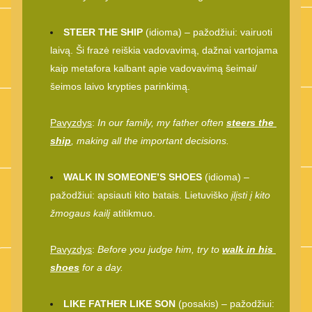
STEER THE SHIP
 (idioma) – pažodžiui: vairuoti 
laivą. Ši frazė reiškia vadovavimą, dažnai vartojama 
kaip metafora kalbant apie vadovavimą šeimai/
šeimos laivo krypties parinkimą.
Pavyzdys
: 
In our family, my father often 
steers the 
ship
, making all the important decisions.
WALK IN SOMEONE’S SHOES 
(idioma) – 
pažodžiui: apsiauti kito batais. Lietuviško 
įlįsti į kito 
žmogaus kailį 
atitikmuo.
Pavyzdys
: 
Before you judge him, try to 
walk in his 
shoes
 for a day.
LIKE FATHER LIKE SON
 (posakis) – pažodžiui: 