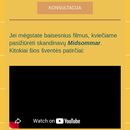
KONSULTACIJA
Jei mėgstate baisesnius filmus, kviečiame 
pasižiūrėti skandinavų 
Midsommar
. 
Kitokiai šios šventės patirčiai: