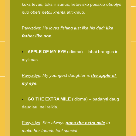
koks tėvas, toks ir sūnus, lietuviško posakio 
obuolys 
nuo obels netoli krenta
 atitikmuo.
Pavyzdys
: 
He loves fishing just like his dad; 
like 
father like son
.
APPLE OF MY EYE
 (idioma) – labai brangus ir 
mylimas.
Pavyzdys
: 
My youngest daughter is 
the apple of 
my eye
.
GO THE EXTRA MILE
 (idioma) – padaryti daug 
daugiau, nei reikia.
Pavyzdys
: 
She always 
goes the extra mile
 to 
make her friends feel special.