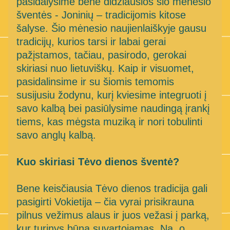
pasidalysime bene didžiausios šio mėnesio 
šventės - Joninių – tradicijomis kitose 
šalyse. Šio mėnesio naujienlaiškyje gausu 
tradicijų, kurios tarsi ir labai gerai 
pažįstamos, tačiau, pasirodo, gerokai 
skiriasi nuo lietuviškų. Kaip ir visuomet, 
pasidalinsime ir su šiomis temomis 
susijusiu žodynu, kurį kviesime integruoti į 
savo kalbą bei pasiūlysime naudingą įrankį 
tiems, kas mėgsta muziką ir nori tobulinti 
savo anglų kalbą.
Kuo skiriasi Tėvo dienos šventė?
Bene keisčiausia Tėvo dienos tradicija gali 
pasigirti Vokietija – čia vyrai prisikrauna 
pilnus vežimus alaus ir juos vežasi į parką, 
kur turinys būna suvartojamas. Na, o 