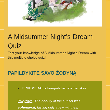
A Midsummer Night's Dream 
Quiz
Test your knowledge of A Midsummer Night's Dream with 
this multiple choice quiz!
PAPILDYKITE SAVO ŽODYNĄ
EPHEMERAL
 - trumpalaikis, efemeriškas
Pavyzdys
: 
The beauty of the sunset was 
ephemeral
, lasting only a few minutes. 