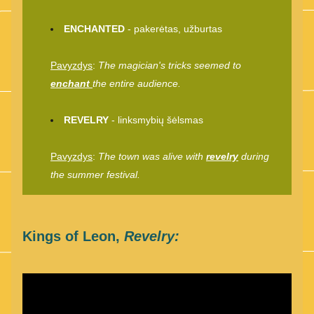
ENCHANTED
 - pakerėtas, užburtas
Pavyzdys
: 
The magician's tricks seemed to 
enchant 
the entire audience. 
REVELRY
 - linksmybių šėlsmas
Pavyzdys
: 
The town was alive with 
revelry
 during 
the summer festival. 
Kings of Leon, 
Revelry: