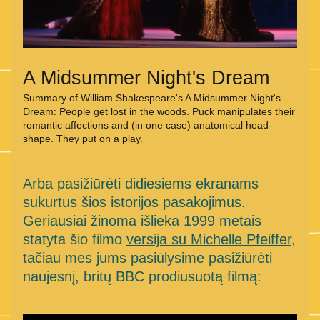
A Midsummer Night's Dream
Summary of William Shakespeare's A Midsummer Night's 
Dream: People get lost in the woods. Puck manipulates their 
romantic affections and (in one case) anatomical head-
shape. They put on a play.
Arba pasižiūrėti didiesiems ekranams 
sukurtus šios istorijos pasakojimus. 
Geriausiai žinoma išlieka 1999 metais 
statyta šio filmo 
versija su Michelle Pfeiffer
, 
tačiau mes jums pasiūlysime pasižiūrėti 
naujesnį, britų BBC prodiusuotą filmą: