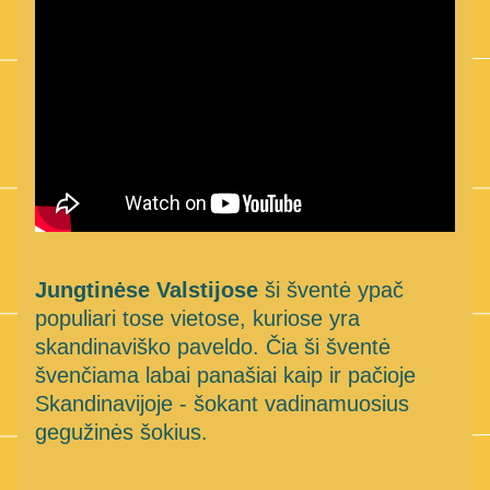
Jungtinėse Valstijose
 ši šventė ypač 
populiari tose vietose, kuriose yra 
skandinaviško paveldo. Čia ši šventė 
švenčiama labai panašiai kaip ir pačioje 
Skandinavijoje - šokant vadinamuosius 
gegužinės šokius.