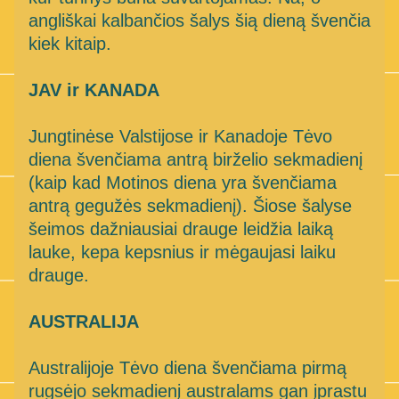
angliškai kalbančios šalys šią dieną švenčia 
kiek kitaip.
JAV ir KANADA
Jungtinėse Valstijose ir Kanadoje Tėvo 
diena švenčiama antrą birželio sekmadienį 
(kaip kad Motinos diena yra švenčiama 
antrą gegužės sekmadienį). Šiose šalyse 
šeimos dažniausiai drauge leidžia laiką 
lauke, kepa kepsnius ir mėgaujasi laiku 
drauge.
AUSTRALIJA
Australijoje Tėvo diena švenčiama pirmą 
rugsėjo sekmadienį australams gan įprastu 