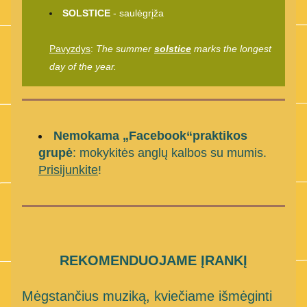
SOLSTICE
 - saulėgrįža
Pavyzdys
: 
The summer 
solstice
 marks the longest 
day of the year.
Nemokama „Facebook“praktikos 
grupė
: mokykitės anglų kalbos su mumis. 
Prisijunkite
!
REKOMENDUOJAME ĮRANKĮ
Mėgstančius muziką, kviečiame išmėginti 