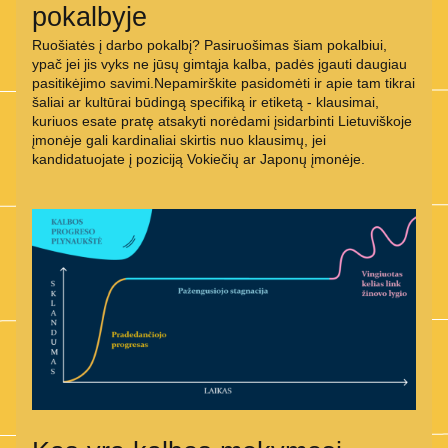
pokalbyje
Ruošiatės į darbo pokalbį? Pasiruošimas šiam pokalbiui, 
ypač jei jis vyks ne jūsų gimtąja kalba, padės įgauti daugiau 
pasitikėjimo savimi.Nepamirškite pasidomėti ir apie tam tikrai 
šaliai ar kultūrai būdingą specifiką ir etiketą - klausimai, 
kuriuos esate pratę atsakyti norėdami įsidarbinti Lietuviškoje 
įmonėje gali kardinaliai skirtis nuo klausimų, jei 
kandidatuojate į poziciją Vokiečių ar Japonų įmonėje.