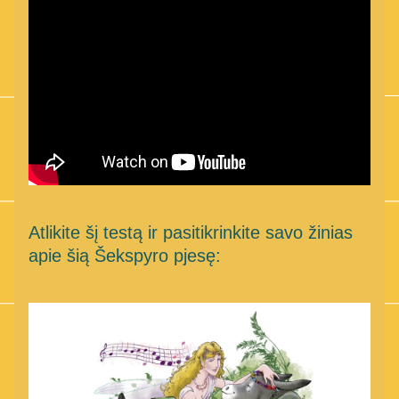
Atlikite šį testą ir pasitikrinkite savo žinias 
apie šią Šekspyro pjesę: