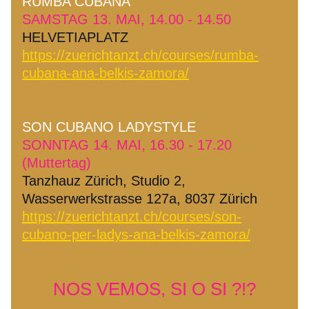
RUMBA CUBANA 
SAMSTAG 13. MAI, 14.00 - 14.50
HELVETIAPLATZ
https://zuerichtanzt.ch/courses/rumba-
cubana-ana-belkis-zamora/
​SON CUBANO LADYSTYLE
SONNTAG 14. MAI, 16.30 - 17.20 
(Muttertag) 
Tanzhauz Zürich, Studio 2, 
Wasserwerkstrasse 127a, 8037 Zürich
https://zuerichtanzt.ch/courses/son-
cubano-per-ladys-ana-belkis-zamora/
NOS VEMOS, SI O SI ?!?