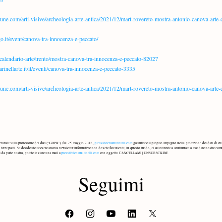
bune.com/arti-visive/archeologia-arte-antica/2021/12/mart-rovereto-mostra-antonio-canova-arte
o.it/event/canova-tra-innocenza-e-peccato/
/calendario-arte/trento/mostra-canova-tra-innocenza-e-peccato-82027
arinellarte.it/it/eventi/canova-tra-innocenza-e-peccato-3335
bune.com/arti-visive/archeologia-arte-antica/2021/12/mart-rovereto-mostra-antonio-canova-arte
enerale sulla protezione dei dati (“GDPR”) dal 25 maggio 2018, 
press@elenamutinelli.com
 garantisce il proprio impegno nella protezione dei dati di cui 
erze parti. Se desiderate ricevere ancora newsletter informative non dovete fare niente, in questo modo, ci autorizzate a continuare a mandare nostre comu
 da parte nostra, potete inviare una mail a 
press@elenamutinelli.com
 con oggetto CANCELLAMI | UNSUBSCRIBE
Seguimi