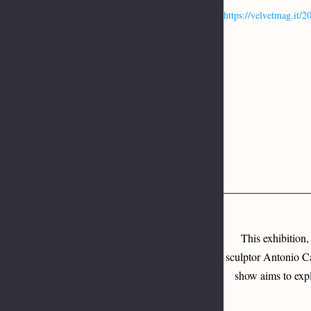
https://velvetmag.it/
This exhibition,
sculptor Antonio C
show aims to expl