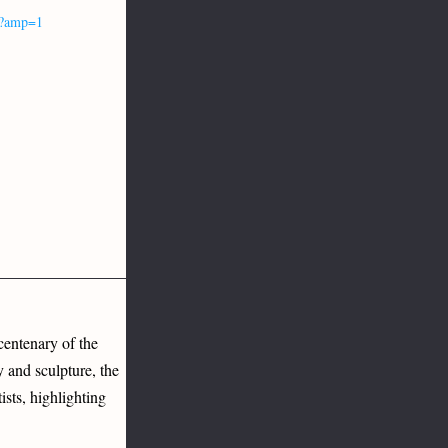
o/?amp=1
entenary of the 
and sculpture, the 
ts, highlighting 