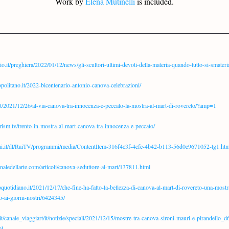
Work by 
Elena Mutinelli
 is included.
io.it/preghiera/2022/01/12/news/gli-scultori-ultimi-devoti-della-materia-quando-tutto-si-smater
politano.it/2022-bicentenario-antonio-canova-celebrazioni/
.it/2021/12/26/al-via-canova-tra-innocenza-e-peccato-la-mostra-al-mart-di-rovereto/?amp=1
rism.tv/trento-in-mostra-al-mart-canova-tra-innocenza-e-peccato/
rai.it/dl/RaiTV/programmi/media/ContentItem-316f4c3f-4cfe-4b42-b113-56d0e9671052-tg1.htm
naledellarte.com/articoli/canova-seduttore-al-mart/137811.html
oquotidiano.it/2021/12/17/che-fine-ha-fatto-la-bellezza-di-canova-al-mart-di-rovereto-una-mostr
o-ai-giorni-nostri/6424345/
it/canale_viaggiart/it/notizie/speciali/2021/12/15/mostre-tra-canova-sironi-mauri-e-pirandello
ml