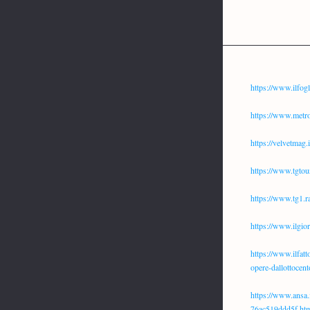
https://www.ilfogl
https://www.metro
https://velvetmag
https://www.tgtou
https://www.tg1.
https://www.ilgior
https://www.ilfatt
opere-dallottocent
https://www.ansa.
76ac519ddd5f.ht