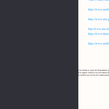
https://www.artri
https://www.arte.g
http://www.arte.it
https://www.itiner
https://www.artri
Con l'entrata in vigore del Regolamento g
non saranno condivisi con associazioni di t
Se preferite non ricevere più comunicazioni