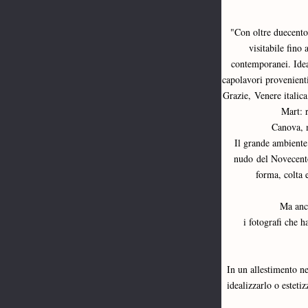
"Con oltre duecento
visitabile fino
contemporanei. Idea
capolavori provenient
Grazie, Venere italica
Mart: 
 Canova, m
Il grande ambiente 
nudo del Novecento.
forma, colta 
Ma anch
i fotografi che 
In un allestimento ne
idealizzarlo o esteti