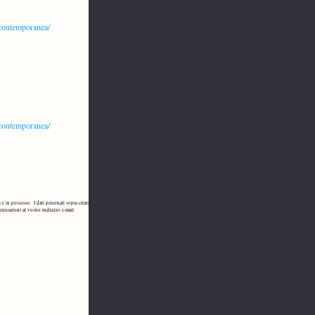
-contemporanea/
-contemporanea/
è in possesso. I dati personali sopra citati 
nicazioni al vostro indirizzo e-mail. 