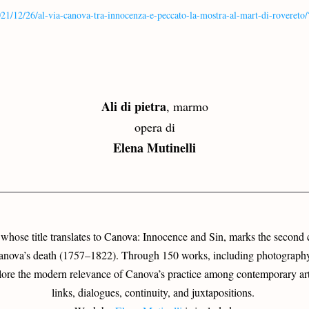
2021/12/26/al-via-canova-tra-innocenza-e-peccato-la-mostra-al-mart-di-roveret
Ali di pietra
, marmo
opera di
Elena Mutinelli
 whose title translates to Canova: Innocence and Sin, marks the second c
anova’s death (1757–1822). Through 150 works, including photography 
ore the modern relevance of Canova’s practice among contemporary artis
links, dialogues, continuity, and juxtapositions. 