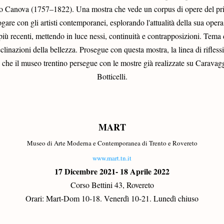
nio Canova (1757–1822). Una mostra che vede un corpus di opere del prin
are con gli artisti contemporanei, esplorando l'attualità della sua opera d
più recenti, mettendo in luce nessi, continuità e contrapposizioni. Tema d
eclinazioni della bellezza. Prosegue con questa mostra, la linea di riflessi
he il museo trentino persegue con le mostre già realizzate su Caravaggi
Botticelli.
MART
Museo di Arte Moderna e Contemporanea di Trento e Rovereto
www.mart.tn.it
17 Dicembre 2021- 18 Aprile 2022
Corso Bettini 43, Rovereto
Orari: Mart-Dom 10-18. Venerdì 10-21. Lunedì chiuso