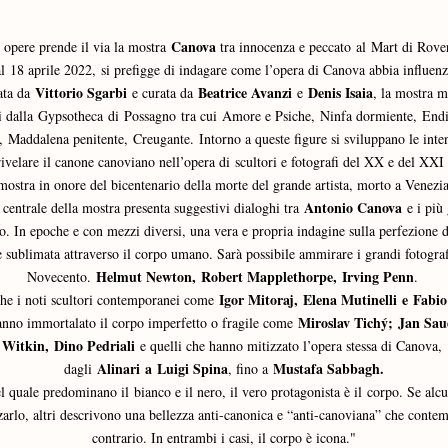
Canova
 opere prende il via la mostra 
 tra innocenza e peccato al Mart di Rover
 al 18 aprile 2022, si prefigge di indagare come l’opera di Canova abbia influenza
Vittorio Sgarbi
Beatrice Avanzi
Denis Isaia
ta da 
 e curata da 
 e 
, la mostra m
i dalla Gypsotheca di Possagno tra cui Amore e Psiche, Ninfa dormiente, End
, Maddalena penitente, Creugante. Intorno a queste figure si sviluppano le intenz
rivelare il canone canoviano nell’opera di scultori e fotografi del XX e del XXI 
ostra in onore del bicentenario della morte del grande artista, morto a Venezi
Antonio Canova 
centrale della mostra presenta suggestivi dialoghi tra 
e i più
 In epoche e con mezzi diversi, una vera e propria indagine sulla perfezione del
e sublimata attraverso il corpo umano. Sarà possibile ammirare i grandi fotografi
Helmut Newton, Robert Mapplethorpe, Irving Penn
Novecento. 
. 
Igor Mitoraj, Elena Mutinelli e Fabio
e i noti scultori contemporanei come 
Miroslav Tichý; Jan Saud
hanno immortalato il corpo imperfetto o fragile come 
Witkin, Dino Pedriali
 e quelli che hanno mitizzato l’opera stessa di Canova, 
Alinari a Luigi Spina
Mustafa Sabbagh.
dagli 
, fino a 
l quale predominano il bianco e il nero, il vero protagonista è il corpo. Se alcun
zzarlo, altri descrivono una bellezza anti-canonica e “anti-canoviana” che contemp
contrario. In entrambi i casi, il corpo è icona."