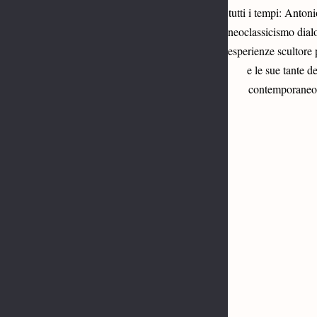
tutti i tempi: Anto
neoclassicismo dialog
esperienze scultore 
e le sue tante d
contemporaneo c