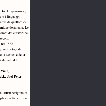
eto. L’esposizione, 
to i linguaggi 
uove da quattordici 
imione dormiente, Le 
ioni dei curatori del 
secolo.
a nel 1822 
 grandi fotografi di 
la tecnica e della 
 di nudo del 
 Viale
, 
ek, Joel-Peter 
i artisti scelgono di 
la e contiene il suo 