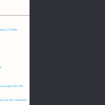
ializza-3535096/
l
a-raccoglie-oltre-200-
_d6f41ecb-5b7c-49af-b4d2-