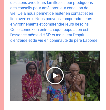
discutons avec leurs familles et leur prodiguons 
des conseils pour améliorer leur condition de 
vie. Cela nous permet de rester en contact et en 
lien avec eux. Nous pouvons comprendre leurs 
environnements et comprendre leurs besoins. 
Cette connexion entre chaque population est 
l'essence même d'HSP et maintient l'esprit 
d'entraide et de vie en commauté du père Laborde.