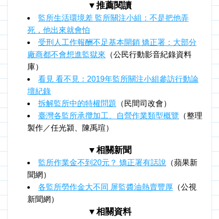
▼推薦閱讀
監所生活環境差 監所關注小組：不是把他弄
死，他出來就會怕
受刑人工作報酬不足基本開銷 矯正署：大部分
廠商都不會想進監獄來
（公民行動影音紀錄資料
庫
）
看見 看不見：2019年監所關注小組參訪行動論
壇紀錄
拆解監所中的特權問題
（民間司改會）
臺灣各監所承攬加工、自營作業類型概覽
（整理
製作／任光潁、陳禹瑄）
▼相關新聞
監所作業金不到20元？ 矯正署有話說
（蘋果新
聞網）
各監所勞作金大不同 屏監醬油熱賣豐厚
（公視
新聞網）
▼相關資料