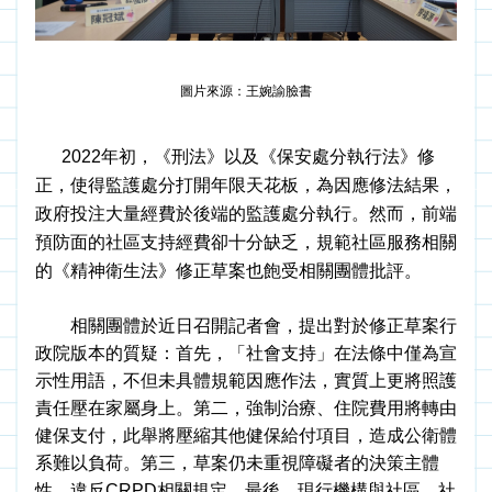
圖片來源：王婉諭臉書
2022年初，《刑法》以及《保安處分執行法》修
正，使得監護處分打開年限天花板，為因應修法結果，
政府投注大量經費於後端的監護處分執行。然而，前端
預防面的社區支持經費卻十分缺乏，規範社區服務相關
的《精神衛生法》修正草案也飽受相關團體批評。
　　相關團體於近日召開記者會，提出對於修正草案行
政院版本的質疑：首先，「社會支持」在法條中僅為宣
示性用語，不但未具體規範因應作法，實質上更將照護
責任壓在家屬身上。第二，強制治療、住院費用將轉由
健保支付，此舉將壓縮其他健保給付項目，造成公衛體
系難以負荷。第三，草案仍未重視障礙者的決策主體
性，違反CRPD相關規定。最後，現行機構與社區、社