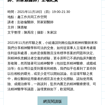
師、郭家穎醫師）全場紀實
時間：2021年11月18日（四）19:00-21:30
地點：趣工作共同工作空間
講者：彭啟倫醫師、郭家穎醫師
主持：陳惠敏
文字整理：陳禹瑄｜攝影：朱家誼
2021年11月的牢騷之夜，小組邀請到兩位臨床精神科醫師來和
我們分享精神醫學和司法的交會。如何從當事人立場來考慮最
佳利益和處遇，始終是個艱難且沒有標準答案的問題和決定。
與精神疾患觸法者交逢的經驗，更令原即已不易的臨床判斷愈
形複雜，然而隨著司法精神醫學（包括監所精神醫療、成癮戒
治等）在台灣日益受到重視和精熟，我們似乎也看到了某些與
以往相較的曙光，或至少是可以開始談論。在這場牢騷之夜
中，兩位醫師從用藥者的感官及社會文化體驗、認知使用風
險、成癮治療等，一路談到，監所內匱乏的精神醫療窘境、司
法精神醫學等議題，論壇實錄如下，歡迎閱讀。
網頁閱讀版