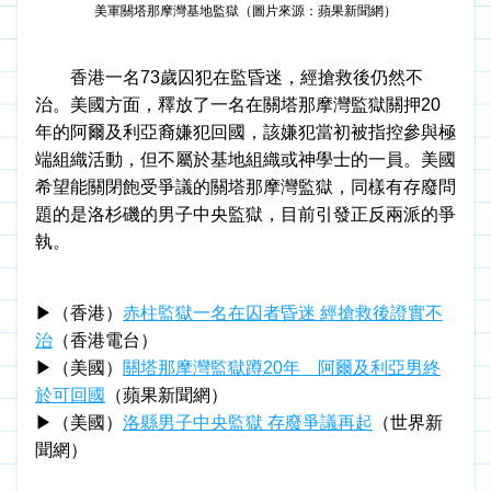
美軍關塔那摩灣基地監獄（圖片來源：蘋果新聞網）
　　香港一名73歲囚犯在監昏迷，經搶救後仍然不
治。美國方面，釋放了一名在關塔那摩灣監獄關押20
年的阿爾及利亞裔嫌犯回國，該嫌犯當初被指控參與極
端組織活動，但不屬於基地組織或神學士的一員。美國
希望能關閉飽受爭議的關塔那摩灣監獄，同樣有存廢問
題的是洛杉磯的男子中央監獄，目前引發正反兩派的爭
執。
▶（香港）
赤柱監獄一名在囚者昏迷 經搶救後證實不
治
（香港電台）
▶（美國）
關塔那摩灣監獄蹲20年　阿爾及利亞男終
於可回
國
（蘋果新聞網）
▶（美國）
洛縣男子中央監獄 存廢爭議再起
（世界新
聞網）