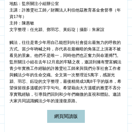
地點：監所關注小組辦公室
主講：許雅雯社工師／財團法人利伯他茲教育基金會督導（年
資17年）
主持：陳惠敏
文字整理：任光潁、鄧羽芯、黃鈺琁｜攝影：朱家誼
觸法，往往是青少年用自己能想到向社會提出最無力的呼救的
方式。當少年吶喊之時，亦代表在最幽暗的角落正上演著不被
看見的景象。他們不是唯一，同時他們也正奮力與命運搏鬥。
監所關注小組在去年12月底的牢騷之夜，邀請到擁有豐富觸法
青少年實務工作經驗的許雅雯社工師來與我們分享社會工作者
與觸法少年的生命交織。全文第一次整理近5萬字，感謝光
潁、羽芯、鈺琁的文字整理，最後精簡成3萬8千字的版本，希
望保留很多溫暖的字字句句。希望藉由大方溫暖的雅雯不吝分
享實戰經驗，引導我們回到和少年們幽微的直視和體貼。邀請
大家共同認識觸法少年的漫漫復原路。
網頁閱讀版