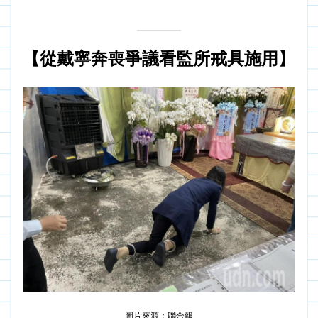
【從戴寧奔喪爭議看監所戒具施用】
圖片來源：聯合報