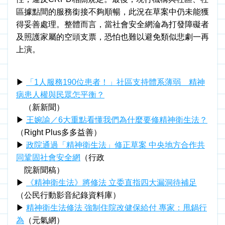
區據點間的服務銜接不夠順暢，此況在草案中仍未能獲
得妥善處理。整體而言，當
社會安全網淪為打發障礙者
及照護家屬的空頭支票，恐怕也難以避免類似悲劇一再
上演。
▶ 
「1人服務190位患者！」社區支持體系薄弱　精神
病患人權與民眾怎平衡？
　（新新聞）
▶ 
王
婉諭／6大重點看懂我們為什麼要修精神衛生法？
（Right Plus多多益善）
▶ 
政院通過「精神衛生法」修正草案 中央地方合作共
同鞏固社
會安全網
（行政
　院新聞稿）
▶ 
《精神衛生法》將修法 立委直指四大漏洞待補足
（公民行動影音紀錄資料庫）
▶ 
精神衛生法修法 強制住院改健保給付 專家：甩鍋行
為
（元氣網）