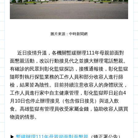
圖片來源：中時新聞網
近日疫情升溫，各機關暫緩辦理111年母親節面對
面懇親活動，改以行動接見代之並擴大辦理電話懇親。
有確診的民眾到彰化監獄探訪，接獲通報後，彰化監獄
隨即對執行探監業務的工作人員和部分收容人進行篩
檢，結果皆為陰性。目前持續注意收容人的身體狀況，
工作人員進行家中自主健康管理，彰化監獄即日起自4
月10日也停止辦理接見（包含假日接見）與送入飲
食。高雄監獄有管理員收受家屬金錢，協助收容人購買
物資的情形。
▶ 
暫緩辦理111年母親節面對面懇親
（矯正署公告）