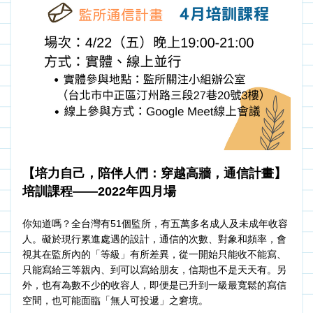
【培力自己，陪伴人們：穿越高牆，通信計畫】
培訓課程——2022年四月場
你知道嗎？全台灣有51個監所，有五萬多名成人及未成年收容
人。礙於現行累進處遇的設計，通信的次數、對象和頻率，會
視其在監所內的「等級」有所差異，從一開始只能收不能寫、
只能寫給三等親內、到可以寫給朋友，信期也不是天天有。另
外，也有為數不少的收容人，即便是已升到一級最寬鬆的寫信
空間，也可能面臨「無人可投遞」之窘境。