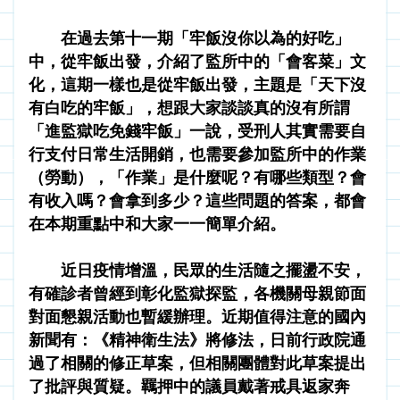
　　在過去第十一期「牢飯沒你以為的好吃」
中，從牢飯出發，介紹了監所中的「會客菜」文
化，這期一樣也是從牢飯出發，主題是「天下沒
有白吃的牢飯」，想跟大家談談真的沒有所謂
「進監獄吃免錢牢飯」一說，受刑人其實需要自
行支付日常生活開銷，也需要參加監所中的作業
（勞動），「作業」是什麼呢？有哪些類型？會
有收入嗎？會拿到多少？這些問題的答案，都會
在本期重點中和大家一一簡單介紹。
　　近日疫情增溫，民眾的生活隨之擺盪不安，
有確診者曾經到彰化監獄探監，各機關母親節面
對面懇親活動也暫緩辦理。近期值得注意的國內
新聞有：《精神衛生法》將修法，日前行政院通
過了相關的修正草案，但相關團體對此草案提出
了批評與質疑。羈押中的議員戴著戒具返家奔