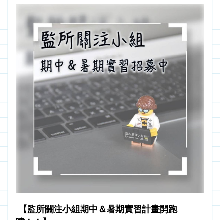
【監所關注小組期中＆暑期實習計畫開跑