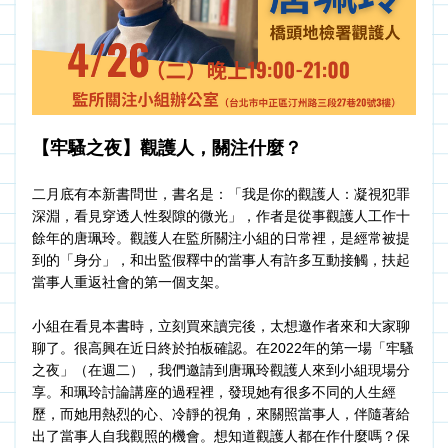
【牢騷之夜】觀護人，關注什麼？
二月底有本新書問世，書名是：「我是你的觀護人：凝視犯罪
深淵，看見穿透人性裂隙的微光」，作者是從事觀護人工作十
餘年的唐珮玲。觀護人在監所關注小組的日常裡，是經常被提
到的「身分」，和出監假釋中的當事人有許多互動接觸，扶起
當事人重返社會的第一個支架。
小組在看見本書時，立刻買來讀完後，太想邀作者來和大家聊
聊了。很高興在近日終於拍板確認。在2022年的第一場「牢騷
之夜」（在週二），我們邀請到唐珮玲觀護人來到小組現場分
享。和珮玲討論講座的過程裡，發現她有很多不同的人生經
歷，而她用熱烈的心、冷靜的視角，來關照當事人，伴隨著給
出了當事人自我觀照的機會。想知道觀護人都在作什麼嗎？保