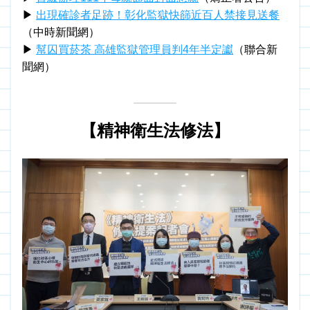
▶ 
出現確診者足跡！彰化監獄快篩近百人禁接見送餐
（中時新聞網）
▶ 
幫囚買菸茶 高雄監獄管理員判4年半定讞
（聯合新
聞網）
【精神衛生法修法】