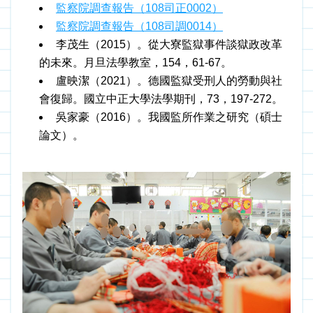
監察院調查報告（108司正0002）
監察院調查報告（108司調0014）
李茂生（2015）。從大寮監獄事件談獄政改革
的未來。月旦法學教室，154，61-67。
盧映潔（2021）。德國監獄受刑人的勞動與社
會復歸。國立中正大學法學期刊，73，197-272。
吳家豪（2016）。我國監所作業之研究（碩士
論文）。