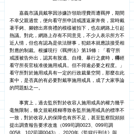
　　嘉義市議員戴寧因涉嫌詐領助理費而遭羈押，期間
不幸父親過世，便向看守所申請戒護返家奔喪，當時戴
著手銬、腳鐐出席喪禮的模樣被拍下，也在網路上引起
熱議。對此，網路上存有不同意見，不少人表示所方不
近人情，但也有認為是依法辦事，犯錯本就應該接受相
對應的制裁。根據現行《羈押法》第19條：「看守所
戒護被告外出，認其有脫逃、自殘、暴行之虞時，
得
經
看守所長官核准後施用戒具。但不得逾必要之程度。」
看守所對於施用戒具有一定的行政裁量空間，那麼在此
案中，是否真的有必要對戴寧施用戒具，成了大家爭論
的問題點之一。
　　事實上，過去監所對於收容人施用戒具的權力幾乎
毫無限制，條文規範模糊導致各監所施用戒具的標準不
一致，對於收容人的保障也有所不足，甚至監察院頻頻
提出調查報告要求改進（099司調0023、099司調
0058、102司調0043）。2020年《監獄行刑法》與