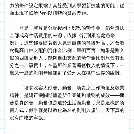
力的條件設定限縮了其餘受刑人學習新技能的可能，從
而出現了監所內難以扭轉的貧富差距。
　　只是，就算是分配後剩下60%的勞作金，仍然無法
全部成為生活費用的來源，依據《行刑累進處遇條
例》，這些錢要隨著個人累進處遇的等級升高，才會漸
次提高自由支配的勞作金比例，舉例而言，如果是剛入
獄的四級受刑人，能夠自由支配的勞作金比例只會有五
分之一。事實上，在監所作業普遍低收入的情況下，一
層又一層的剝削無疑加劇了受刑人在獄中生存的困難。
　　「培養收容人刻苦、勤奮、負責之工作態度及敬業
精神」是矯正機關期望監所作業能夠做到的成效——而
苦是真的苦，勤奮也是迫於生活而勤奮，只是這樣的負
責方式，似乎僅是以教化為名的剝削與規訓，天下真的
沒有白吃的牢飯。