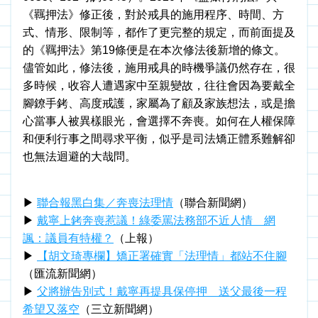
《羈押法》修正後，對於戒具的施用程序、時間、方
式、情形、限制等，都作了更完整的規定，而前面提及
的《羈押法》第19條便是在本次修法後新增的條文。
儘管如此，修法後，施用戒具的時機爭議仍然存在，很
多時候，收容人遭遇家中至親變故，往往會因為要戴全
腳鐐手銬、高度戒護，家屬為了顧及家族想法，或是擔
心當事人被異樣眼光，會選擇不奔喪。如何在人權保障
和便利行事之間尋求平衡，似乎是司法矯正體系難解卻
也無法迴避的大哉問。
▶ 
聯合報黑白集／奔喪法理情
（聯合新聞網）
▶ 
戴寧上銬奔喪惹議！綠委罵法務部不近人情　網
諷：議員有特權？
（上報）
▶ 
【胡文琦專欄】矯正署確實「法理情」都站不住腳
（匯流新聞網）
▶ 
父將辦告別式！戴寧再提具保停押　送父最後一程
希望又落空
（三立新聞網）