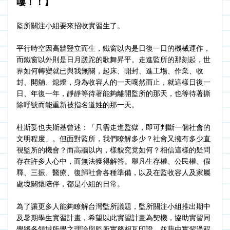
嘍！！】
監所關注小組要來招收實習生了。
平行時空因高牆豎立而生，鐵窗以內是日復一日的機械運作，
而鐵窗以外則是日月蹉跎的歌舞昇平。走進監所的那刻起，世
界如何轉變就已與我無關，起床、開封、進工場、作業、收
封、開舖、熄燈，身為收容人的一天嘎然而止，就這樣日復一
日、年復一年，靜靜等待著能夠離開監所的那天，也等待著撕
除呼號而能重新被指名道姓的那一天。
杜斯妥也夫斯基曾述：「只需走進監獄，即可判斷一個社會的
文明程度」。但面對監所，我們瞭解多少？社會又擁有多少直
視監所的機會？而高牆以內，樣貌究竟如何？相信這樣的疑問
存在許多人心中，而無法獲得解答。舉凡生存權、公民權、假
釋、三振、醫療、復歸社會各種準備，以及在監收容人及家屬
處境關懷陪伴，都是小組的日常。
為了讓更多人能夠瞭解台灣監所議題，監所關注小組推出期中
及暑期學生實習計畫，希望以此實習計畫為契機，協助實習同
學將各領域所學之理論與監所實務相互印證，並藉由實習過程