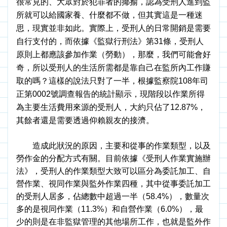
很常見的、大眾對於犯罪者的揶揄，認為受刑人進到監
所就可以給國家養、什麼都不做，但其實這是一種迷
思，現實並非如此。實際上，受刑人的日常開銷是需要
自行支付的，而依據《監獄行刑法》第31條，受刑人
原則上都應該參加作業（勞動），那麼，我們可能會好
奇，所以受刑人的生活所需都是靠自己在監所內工作賺
取的嗎？這樣的說法只對了一半，根據監察院108年司
正第0002號調查報告的統計顯示，現階段以作業所得
為主要生活費用來源的受刑人，大約只佔了12.87%，
其餘者還是需要透過仰賴親友的接濟。
　　造成此狀況的原因，主要和從事的作業類型，以及
勞作金的分配方式有關。目前依據《受刑人作業實施辦
法》，受刑人的作業類型大致可以區分為委託加工、自
營作業、視同作業與監外作業四種，其中從事委託加工
的受刑人居多，佔總數中超過一半（58.4%），數量次
多的是視同作業（11.3%）和自營作業（6.0%），最
少的則是在非監獄管理的其他場所工作，也就是監外作