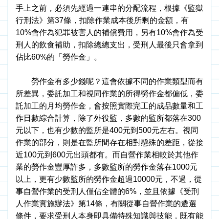
手上之前，必須先經過一連串的分配流程，根據《監獄
行刑法》第37條，扣除作業成本後所剩的金額，有
10%會作為犯罪被害人的補償費用，另有10%會作為受
刑人的飲食補助，扣除總總支出，受刑人最後只會拿到
佔比60%的「勞作金」。
　　勞作金有多少錢呢？這會依據不同的作業類型而有
所差異，委託加工和視同作業的所得勞作金都偏低，委
託加工的月均勞作金，會按照實際完工的成品數量和工
作日數綜合計算，除了外役監，多數的監所都落在300
元以下，也有少數的監所是400元到500元左右。視同
作業的部分，則是在監所間存在相對懸殊的差距，從接
近100元到600元出頭都有。而自營作業相較於其他作
業的勞作金豐厚許多，多數監所的勞作金落在1000元
以上，更有少數監所的勞作金超過10000元，不過，從
事自營作業的受刑人僅佔全體的6%，並且依據《受刑
人作業實施辦法》第14條，有關從事自營作業的遴選
條件，要求受刑人本身即具備特殊知識與技能，既有能