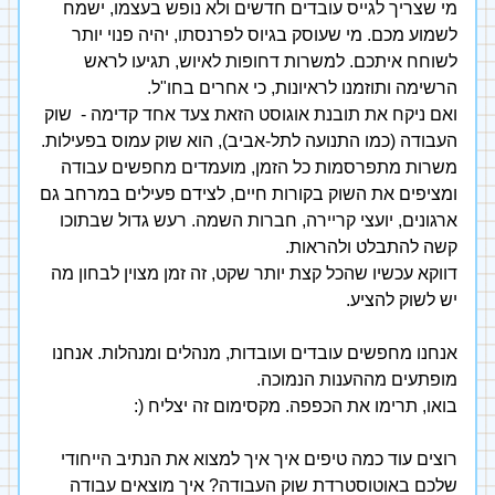
מי שצריך לגייס עובדים חדשים ולא נופש בעצמו, ישמח 
לשמוע מכם. מי שעוסק בגיוס לפרנסתו, יהיה פנוי יותר 
לשוחח איתכם. למשרות דחופות לאיוש, תגיעו לראש 
הרשימה ותוזמנו לראיונות, כי אחרים בחו"ל.
ואם ניקח את תובנת אוגוסט הזאת צעד אחד קדימה -  שוק 
העבודה (כמו התנועה לתל-אביב), הוא שוק עמוס בפעילות. 
משרות מתפרסמות כל הזמן, מועמדים מחפשים עבודה 
ומציפים את השוק בקורות חיים, לצידם פעילים במרחב גם 
ארגונים, יועצי קריירה, חברות השמה. רעש גדול שבתוכו 
קשה להתבלט ולהראות.
דווקא עכשיו שהכל קצת יותר שקט, זה זמן מצוין לבחון מה 
יש לשוק להציע.
אנחנו מחפשים עובדים ועובדות, מנהלים ומנהלות. אנחנו 
מופתעים מההענות הנמוכה.
בואו, תרימו את הכפפה. מקסימום זה יצליח (:
רוצים עוד כמה טיפים איך איך למצוא את הנתיב הייחודי 
שלכם באוטוסטרדת שוק העבודה? איך מוצאים עבודה 