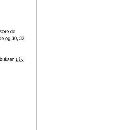
 være de 
de og 30, 32 
sbukser 🇩🇰