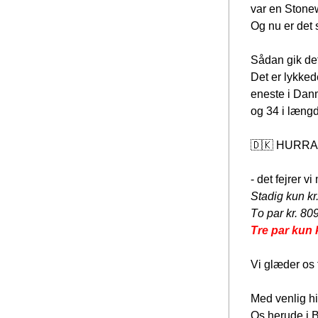
var en Stone
Og nu er det s
Sådan gik det,
Det er lykked
eneste i Danm
og 34 i læng
🇩🇰 HURRA t
- det fejrer v
Stadig kun kr
T
o par kr. 809
Tre par kun k
Vi glæder os t
Med venlig h
Os herude i B