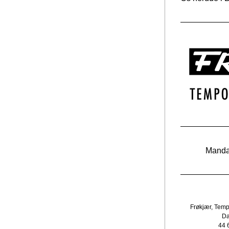
Mandag
Frøkjær, Tempo
D
44 