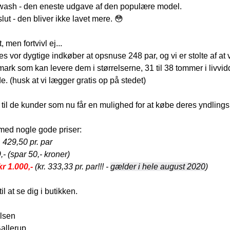
wash - den eneste udgave af den populære model.
lut - den bliver ikke lavet mere. 😳
 men fortvivl ej...
es vor dygtige indkøber at opsnuse 
248 par, og vi er stolte af at
ark som kan levere dem i størrelserne, 31 til 38 tommer i livvid
de.
 (husk at vi lægger gratis op på stedet)
il de kunder som nu får en mulighed for at købe deres yndling
i med nogle gode priser:
. 429,50 pr. par
,- (spar 50,- kroner)
r 1.000,-
(kr. 333,33 pr. par!!! - 
gælder i hele august 2020
)
il at se dig i butikken.
ilsen
allerup