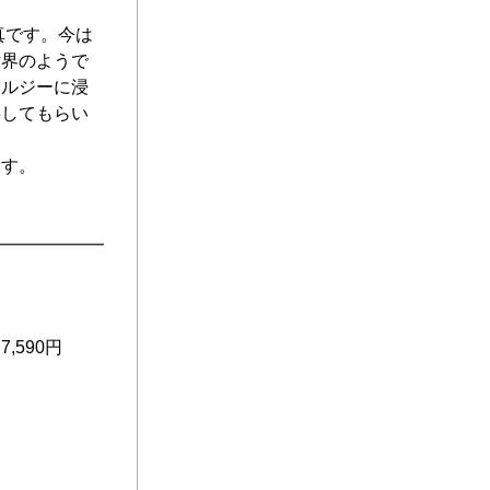
真です。今は
世界のようで
タルジーに浸
弁してもらい
ます。
590円