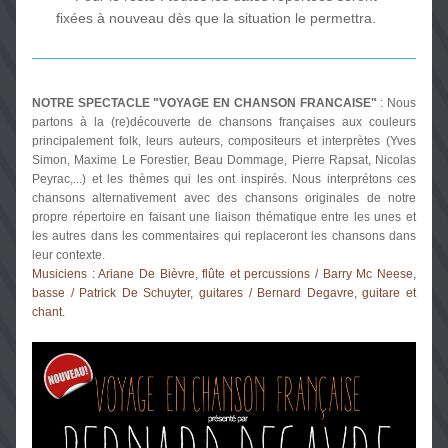
fixées à nouveau dès que la situation le permettra.
NOTRE SPECTACLE "VOYAGE EN CHANSON FRANCAISE"
 : Nous 
partons à la (re)découverte de chansons françaises aux couleurs 
principalement folk, leurs auteurs, compositeurs et interprètes (Yves 
Simon, Maxime Le Forestier, Beau Dommage, Pierre Rapsat, Nicolas 
Peyrac,...) et les thèmes qui les ont inspirés. Nous interprétons ces 
chansons alternativement avec des chansons originales de notre 
propre répertoire en faisant une liaison thématique entre les unes et 
les autres dans les commentaires qui replaceront les chansons dans 
leur contexte.
Musiciens : Ariane De Bièvre, flûte et percussions / Barry Mc Neese, 
basse / Patrick De Schuyter, guitares / Bernard Degavre, guitare et 
chant.