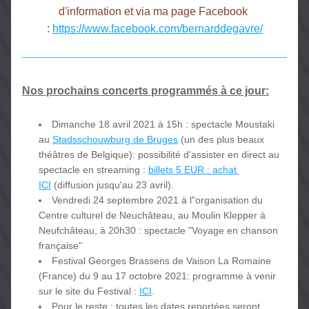
d'information et via ma page Facebook 
: 
https://www.facebook.com/bernarddegavre/
Nos prochains concerts programmés à ce jour:
Dimanche 18 avril 2021 à 15h : spectacle Moustaki 
au
Stadsschouwburg de Bruges
(un des plus beaux 
théâtres de Belgique): possibilité d'assister en direct au 
spectacle en streaming : 
billets 5 EUR : achat 
ICI
 (diffusion jusqu'au 23 avril).
Vendredi 24 septembre 2021 à l"organisation du 
Centre culturel de Neuchâteau, au Moulin Klepper à 
Neufchâteau, à 20h30 : spectacle "Voyage en chanson 
française" 
Festival Georges Brassens de Vaison La Romaine 
(France) du 9 au 17 octobre 2021: programme à venir 
sur le site du Festival :
ICI
.
Pour le reste : toutes les dates reportées seront 