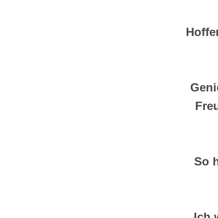
Hoffe
Genie
Freu
So h
Ich 