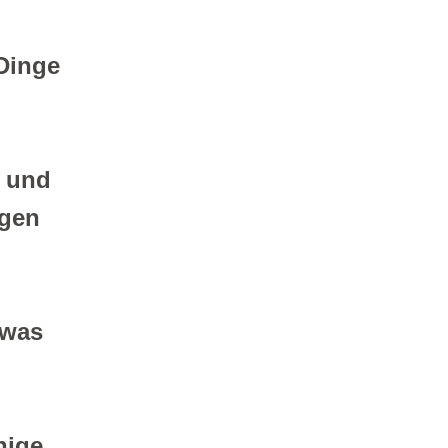
Dinge 
 und 
gen 
was 
ige 