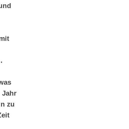
und 
it 
.
was 
 Jahr 
n zu 
it 