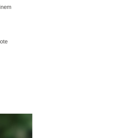
inem 
te 