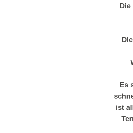
Die
Die
Es s
schne
ist a
Ter