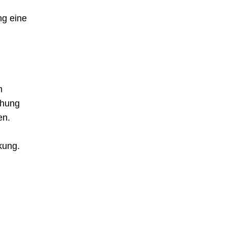
g eine 
m 
hung 
en.
kung.