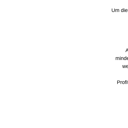
Um die 
A
mind
we
Prof