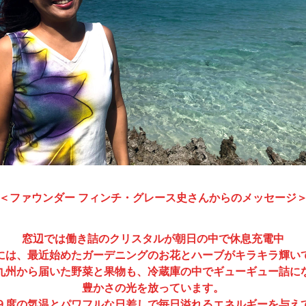
＜ファウンダー フィンチ・グレース史さんからのメッセージ
窓辺では働き詰のクリスタルが朝日の中で休息充電中
には、最近始めたガーデニングのお花とハーブがキラキラ輝い
九州から届いた野菜と果物も、冷蔵庫の中でギューギュー詰に
豊かさの光を放っています。
９度の気温とパワフルな日差しで毎日溢れるエネルギーを与え