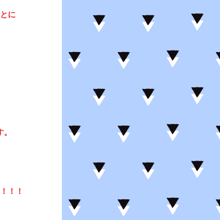
とに
す。
！！！