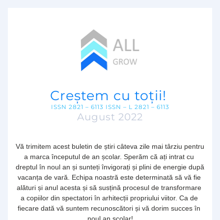
Creștem cu toții! 
ISSN 2821 – 6113 ISSN – L 2821 – 6113
August 2022
Vă trimitem acest buletin de știri câteva zile mai târziu pentru 
a marca începutul de an școlar. Sperăm că ați intrat cu 
dreptul în noul an și sunteți învigorați și plini de energie după 
vacanța de vară. Echipa noastră este determinată să vă fie 
alături și anul acesta și să susțină procesul de transformare 
a copiilor din spectatori în arhitecții propriului viitor. Ca de 
fiecare dată vă suntem recunoscători și vă dorim succes în 
noul an școlar!