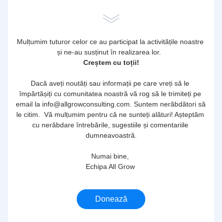
Mulțumim tuturor celor ce au participat la activitățile noastre 
și ne-au susținut în realizarea lor.  
Creștem cu toții!
Dacă aveți noutăți sau informații pe care vreți să le 
împărtășiți cu comunitatea noastră vă rog să le trimiteți pe 
email la info@allgrowconsulting.com. Suntem nerăbdători să 
le citim.  Vă mulțumim pentru că ne sunteți alături! Așteptăm 
cu nerăbdare întrebările, sugestiile și comentariile 
dumneavoastră.
Numai bine, 
Echipa All Grow 
Donează