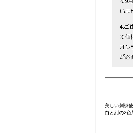
美しい刺繍使
白と紺の2色