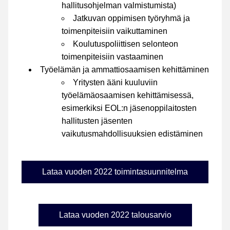
hallitusohjelman valmistumista)
Jatkuvan oppimisen työryhmä ja 
toimenpiteisiin vaikuttaminen
Koulutuspoliittisen selonteon 
toimenpiteisiin vastaaminen
Työelämän ja ammattiosaamisen kehittäminen
Yritysten ääni kuuluviin 
työelämäosaamisen kehittämisessä, 
esimerkiksi 
EOL:n jäsenoppilaitosten 
hallitusten jäsenten 
vaikutusmahdollisuuksien edistäminen
Lataa vuoden 2022 toimintasuunnitelma
Lataa vuoden 2022 talousarvio