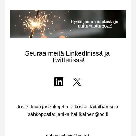
Seuraa meitä LinkedInissä ja 
Twitterissä!
Jos et toivo jäsenkirjettä jatkossa, laitathan siitä 
sähköpostia: janika.hallikainen@bc.fi
puheenjohtaja@eolry.fi