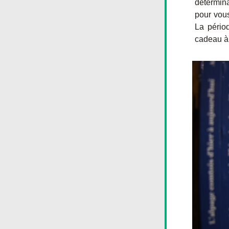
détermin
pour vous
La périod
cadeau à 