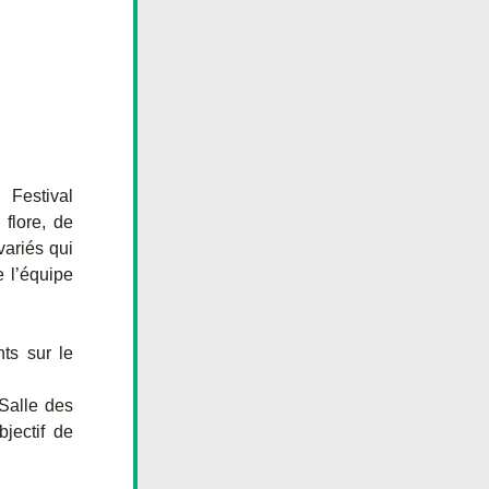
Festival 
lore, de 
ariés qui 
 l’équipe 
s sur le 
Salle des 
jectif de 