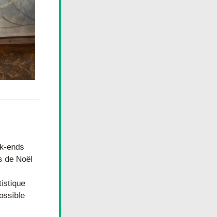
k-ends 
 de Noël 
istique 
ssible 