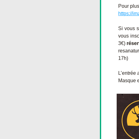
Pour plus
https://i
Si vous s
vous insc
3€) 
réser
resanatu
17h)
L’entrée a
Masque et