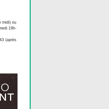
 midi) ou 
amedi 19h-
3 (après 