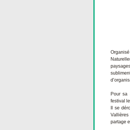
Organisé
Naturell
paysages…
subliment
d’organis
Pour sa 
festival 
Il se dér
Vallières
partage et