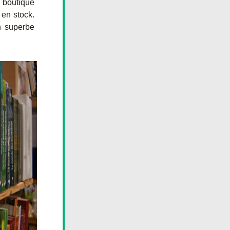
boutique 
en stock. 
n superbe 