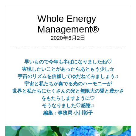
Whole Energy 
Management®️
2020年6月2日
早いもので今年も半ばになりましたね♡
実現したいことがあったらあともう少し☆
宇宙のリズムを信頼してゆだねてみましょう♫
宇宙と私たちが奏でる光のハーモニーが
世界と私たちにたくさんの光と無限大の愛と豊かさ
を
もたらしますように♡
そうなりました♡感謝♫
編集：事務局 小川彰子