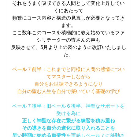
それをうまく吸収できる人間として変化上昇してい
くにあたって
頻繁にコース内容と構造の見直しが必要となってき
ます。
ここ数年このコースを積極的に教え始めているファ
シリテーターの皆さんの声も
反映させて、5月より上の図のように改訂いたしまし
た。
ベール７前半：これまでと同様に人間の感情につい
てマスターしながら
自分をお世話できるようになり
自分の望む人生を自分で築いていく基礎の学び
ベール７後半：旧ベール６後半、神聖なサポートを
受ける為に
正しく神聖な存在に繋がる練習を積み重ね
その導きを自分の進化に取り入れることを
早い時期に始める重要性
を実感しベール７に移動さ