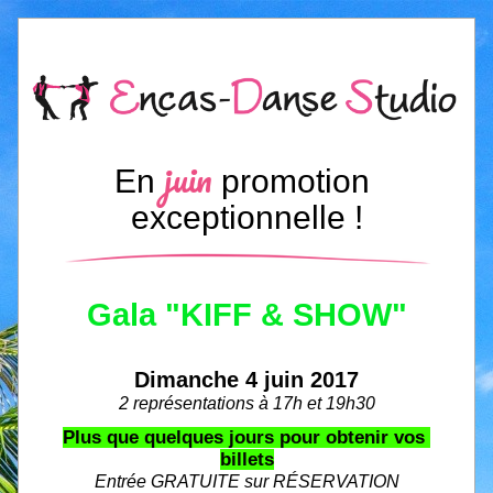
juin
En
promotion 
exceptionnelle
!
Gala "KIFF & SHOW"
Dimanche 4 juin 2017
2 représentations à 17h et 19h30
Plus que quelques jours pour obtenir vos 
billets
Entrée GRATUITE sur RÉSERVAT
IO
N