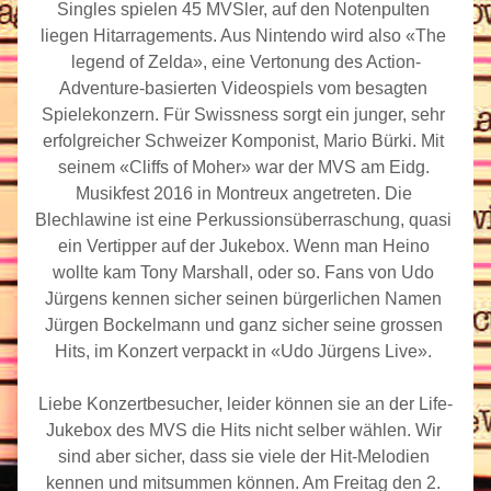
Singles spielen 45 MVSler, auf den Notenpulten 
liegen Hitarragements. Aus Nintendo wird also «The 
legend of Zelda», eine Vertonung des Action-
Adventure-basierten Videospiels vom besagten 
Spielekonzern. Für Swissness sorgt ein junger, sehr 
erfolgreicher Schweizer Komponist, Mario Bürki. Mit 
seinem «Cliffs of Moher» war der MVS am Eidg. 
Musikfest 2016 in Montreux angetreten. Die 
Blechlawine ist eine Perkussionsüberraschung, quasi 
ein Vertipper auf der Jukebox. Wenn man Heino 
wollte kam Tony Marshall, oder so. Fans von Udo 
Jürgens kennen sicher seinen bürgerlichen Namen 
Jürgen Bockelmann und ganz sicher seine grossen 
Hits, im Konzert verpackt in «Udo Jürgens Live». 
Liebe Konzertbesucher, leider können sie an der Life-
Jukebox des MVS die Hits nicht selber wählen. Wir 
sind aber sicher, dass sie viele der Hit-Melodien 
kennen und mitsummen können. Am Freitag den 2. 