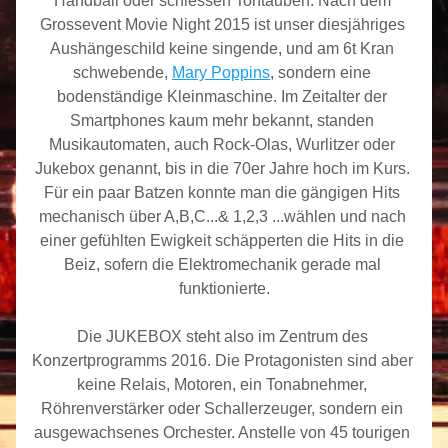
Handball oder schiessen Tontauben. Nach dem 
Grossevent Movie Night 2015 ist unser diesjähriges 
Aushängeschild keine singende, und am 6t Kran 
schwebende, 
Mary Poppins
, sondern eine 
bodenständige Kleinmaschine. Im Zeitalter der 
Smartphones kaum mehr bekannt, standen 
Musikautomaten, auch Rock-Olas, Wurlitzer oder 
Jukebox genannt, bis in die 70er Jahre hoch im Kurs. 
Für ein paar Batzen konnte man die gängigen Hits 
mechanisch über A,B,C...& 1,2,3 ...wählen und nach 
einer gefühlten Ewigkeit schäpperten die Hits in die 
Beiz, sofern die Elektromechanik gerade mal 
funktionierte.
Die JUKEBOX steht also im Zentrum des 
Konzertprogramms 2016. Die Protagonisten sind aber 
keine Relais, Motoren, ein Tonabnehmer, 
Röhrenverstärker oder Schallerzeuger, sondern ein 
ausgewachsenes Orchester. Anstelle von 45 tourigen 