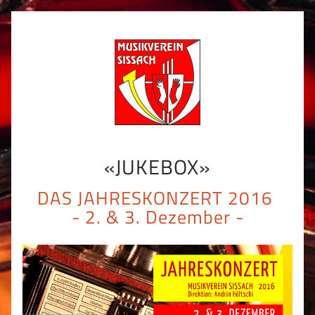
«JUKEBOX»
DAS JAHRESKONZERT 2016 
- 2. & 3. Dezember -