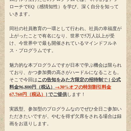
ローチでEQ（感情知性）を学び、深く自分を知って
いきます。
同社の社員教育の一環として行われ、社員の幸福度が
上がったことで有名になり、世界で5万人以上が受
け、今世界中で最も開催されているマインドフルネ
ス・プログラムです。
魅力的な本プログラムですが日本で学ぶ機会は限られ
ており、かつ参加費の高さがハードルになることも。
この告知をみた方限定の招待制
[ 公式
そこで今回は
で 
料金96,800円（税込）
→30%オフの特別割引料金
67,760円（税込）
] でご提供
します！
実践型、参加型のプログラムなのでぜひ全日ご参加い
ただきたいですが、やむを得ず欠席をされる場合は録
画をお送りします。