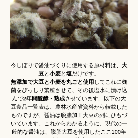
今しぼりで醤油づくりに使用する原材料は、
大
豆
と
小麦
と
塩
だけです。
無添加で大豆と小麦を丸ごと使用
してこれに麹
菌をびっしり繁殖させて、その後塩水に漬け込
んで
2年間醗酵・熟成
させています。以下の大
豆食品一覧表は、農林水産省資料から転載した
ものですが、醤油は脱脂加工大豆の列にひもづ
いています。これからわかるように、現代の一
般的な醤油は、脱脂大豆を使用したここ100年