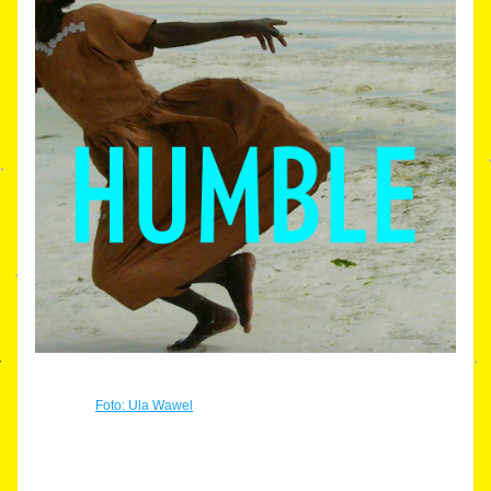
Foto: U
la W
aw
el