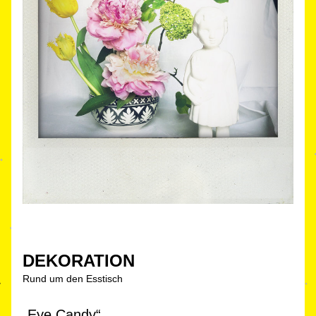
DEKO
RA
TION
Rund 
u
m den Esstisch
„Eye Candy
“