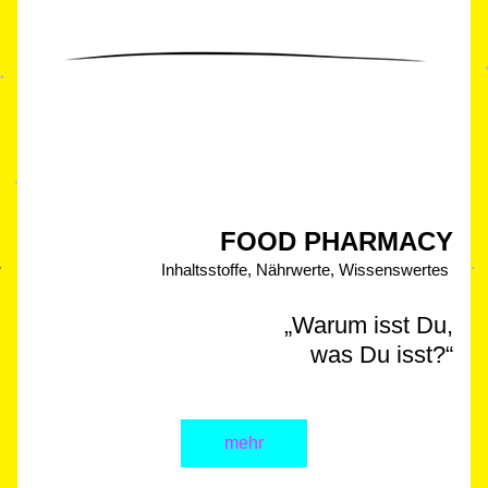
FOOD PHAR
MACY
Inhaltsstoffe, Nährwert
e, 
Wissenswertes 
„Warum iss
t Du,
was Du isst?
“
mehr