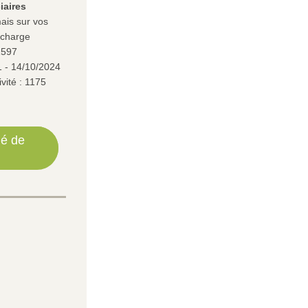
iaires 
is sur vos 
 charge
1597
1 - 14/10/2024
ité : 1175 
ué de