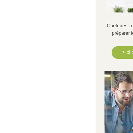
Quelques con
préparer 
> cl