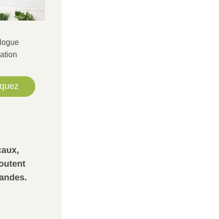
logue
ation
iquez
caux,
utent 
andes.