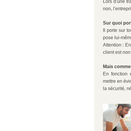
Lors d'une tra
non, l'entrep
Sur quoi por
Il porte sur t
pose lui-même
Attention : En
client est no
Mais comment
En fonction 
mettre en évi
la sécurité, n