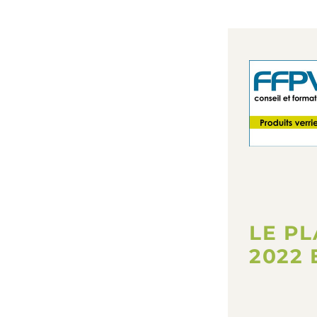
LE P
2022 