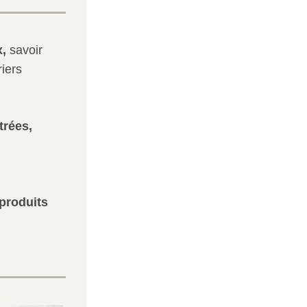
,
 savoir 
riers
trée
s,
produits 