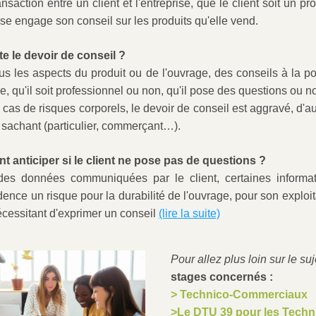
nsaction entre un client et l'entreprise, que le client soit un pr
rise engage son conseil sur les produits qu'elle vend.
te le devoir de conseil ?
ous les aspects du produit ou de l'ouvrage, des conseils à la pos
, qu'il soit professionnel ou non, qu'il pose des questions ou n
 cas de risques corporels, le devoir de conseil est aggravé, d'aut
n sachant (particulier, commerçant…).
 anticiper si le client ne pose pas de questions ?
des données communiquées par le client, certaines informat
dence un risque pour la durabilité de l'ouvrage, pour son exploita
écessitant d'exprimer un conseil 
(lire la suite)
Pour allez plus loin sur le suj
stages concernés :
> Technico-Commerciaux
>Le DTU 39 pour les Techn