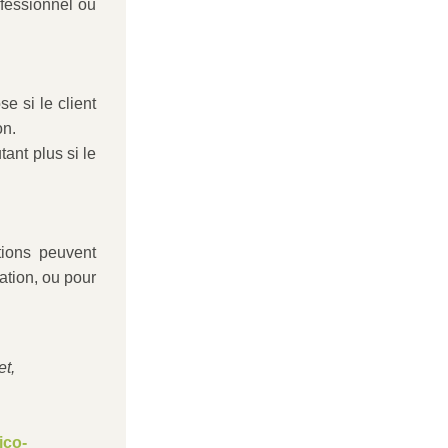
ofessionnel ou 
e si le client 
on.
ant plus si le 
ions peuvent 
tion, ou pour 
et,
ico-