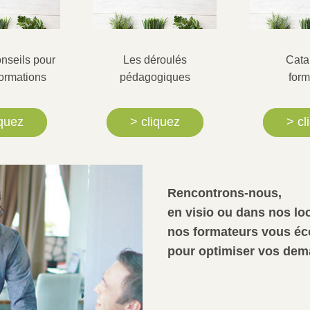
seils pour 
Les déroulés
Cata
formations
pédagogiques
form
iquez
> cliquez
> cl
Rencontrons-nous,
en visio ou dans nos lo
nos formateurs vous éco
pour optimiser vos dem