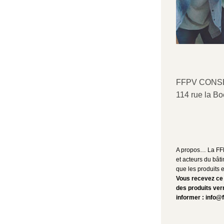
FFPV CONSE
114 rue la Bo
A propos… La FFPV
et acteurs du bâti
que les produits e
Vous recevez ce
des produits verr
informer : info@f