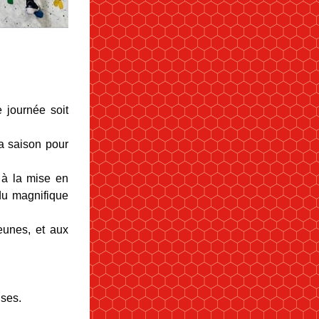
 journée soit 
a saison pour 
 à la mise en 
du magnifique 
eunes, et aux 
uses.