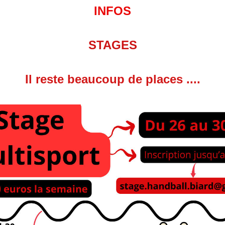
INFOS
STAGES
Il reste beaucoup de places ....