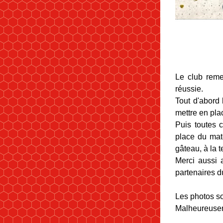
Le club remer
réussie.
Tout d'abord 
mettre en plac
Puis toutes c
place du maté
gâteau, à la 
Merci aussi a
partenaires du
Les photos so
Malheureuseme