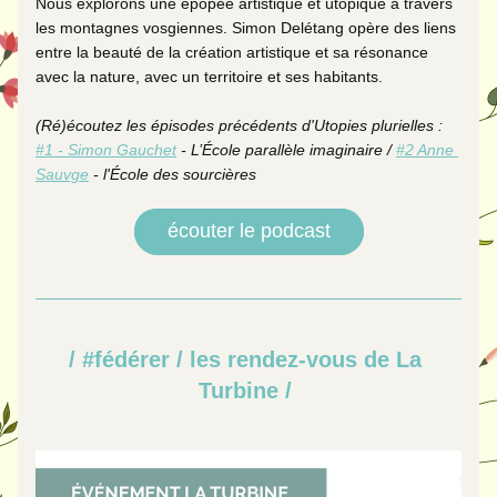
Nous explorons une épopée artistique et utopique à travers 
les montagnes vosgiennes. Simon Delétang opère des liens 
entre la beauté de la création artistique et sa résonance 
avec la nature, avec un territoire et ses habitants.
(Ré)écoutez les épisodes précédents d'Utopies plurielles : 
#1 - Simon Gauchet
 - L’École pa
rallèle imaginaire
/ 
#2 Anne 
Sauvge
 - l'École des sourcières
écouter le podcast
/ #fédérer /
les rend
ez-vous d
e La 
Turbin
e
 / 