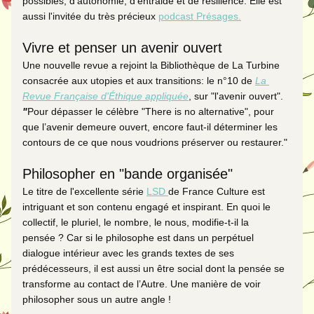
possibles, d’autonomie, d’entraide et de résilience. Elle est 
aussi l'invitée du très précieux 
p
odcast Présages
.
Vivre et penser un avenir ouvert
Une nouvelle revue a rejoint la Bibliothèque de La Turbine 
consacrée aux utopies et aux transitions
: le n°10 de 
La 
Revue Française d'Éthique appliquée
, sur "l'avenir ouvert". 
"
Pour dépasser le célèbre "There is no alternative", pour 
que l’avenir demeure ouvert, encore faut-il déterminer les 
contours de ce que nous voudrions préserver ou restaurer."
Philosopher en "bande organisée"
Le titre de l'excellente série 
LSD 
de France Culture est 
intriguant et son contenu engagé et inspirant. En quoi le 
collectif, le pluriel, le nombre, le nous, modifie-t-il la 
pensée ? Car si le philosophe est dans un perpétuel 
dialogue intérieur avec les grands textes de ses 
prédécesseurs, il est aussi un être social dont la pensée se 
transforme au contact de l’Autre. Une manière de voir 
philosopher sous un autre angle ! 