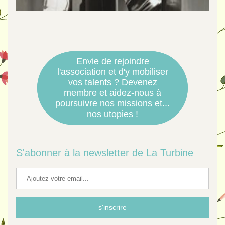
Envie de rejoindre
l'association et d'y mobiliser
vos talents ? Devenez
membre et aidez-nous à
poursuivre nos missions et...
nos utopies !
S'abonner à la newsletter de La Turbine
s'inscrire