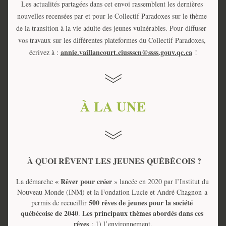
Les actualités partagées dans cet envoi rassemblent les dernières 
nouvelles recensées par et pour le Collectif Paradoxes sur le thème 
de la transition à la vie adulte des jeunes vulnérables. P
our diffuser  
vos travaux sur les différentes plateformes du Collectif Paradoxes, 
annie.vaillancourt.ciussscn@ssss.gouv.qc.ca
écrivez à : 
 !
À LA UNE
 À QUOI RÊVENT LES JEUNES QUÉBÉCOIS ?
« Rêver pour créer 
La démarche 
» lancée en 2020 par l’Institut du 
Nouveau Monde (INM) et la Fondation Lucie et André Chagnon 
a 
500 rêves de jeunes pour la société 
permis de recueillir 
québécoise de 2040
Les principaux thèmes abordés dans ces 
. 
rêves 
: 1) l’environnement,