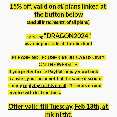
15
% off, valid on 
all
 plans linked at 
the button below
and 
all
instalments
, of 
all
 plans
),
(
"DRAGON2024"
by typing
as a coupon code at the checkout
CREDIT CARDS ONLY 
PLEASE NOTE: USE 
ON THE WEBSITE!
If you prefer to use PayPal, or pay via a bank 
transfer, you can benefit of the same discount 
simply 
replying to this email
: I'll send you and 
invoice with instructions.
Offer valid till Tuesday, Feb 13th, at 
midnight.