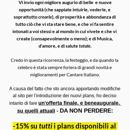
 Vi invio ogni migliore augurio di belle  e nuove 
opportunità (che sappiate intuirle, vederle, e 
soprattutto 
crearle
), di prosperità e abbondanza di 
tutto ciò che vi sta stare bene, e che vi fa sentire 
intonati a voi stessi e al mondo in cui vivete e che vi 
create (consapevolmente o meno); e di Musica, 
d'amore, e di salute 
totale
.
Credo in questa ricorrenza, la festeggio, e da quando la 
celebro è stata sempre foriera di grandi novità e 
miglioramenti per Cantare Italiano.
A causa del fatto che sto ancora apportando modifiche 
al sito per l'introduzione dei nuovi plans, ho deciso 
un'offerta finale, e beneaugurale, 
intanto di fare 
DA NON PERDERE:
su quelli attuali
 - 
-15
% su 
tutti
 i plans disponibili al 