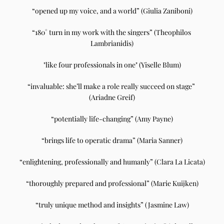
“opened up my voice, and a world” (Giulia Zaniboni)
“180° turn in my work with the singers” (Theophilos 
Lambrianidis)
"like four professionals in one" (Yiselle Blum)
“invaluable: she’ll make a role really succeed on stage” 
(Ariadne Greif)
“potentially life-changing” (Amy Payne)
“brings life to operatic drama” (Maria Sanner)
“enlightening, professionally and humanly” (Clara La Licata)
“thoroughly prepared and professional” (Marie Kuijken)
“truly unique method and insights” (Jasmine Law)