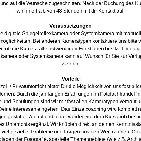
und auf die Wünsche zugeschnitten. Nach der Buchung des Ku
wir innerhalb von 48 Stunden mit dir Kontakt auf.
Voraussetzungen
e digitale Spiegelreflexkamera oder Systemkamera mit manuell
möglichkeiten. Bei anderen Kameratypen kontaktiere uns bitte v
en ob die Kamera alle notwendigen Funktionen besitzt. Eine digi
xkamera oder Systemkamera kann auf Wunsch für Sie zur Verfügu
werden.
Vorteile
el- / Privatunterricht bietet Dir die Möglichkeit von uns fast alles
 lernen. Durch die jahrlangen Erfahrungen im Fotofachhandel mit
und Schulungen sind wir mit fast allen Kameratypen vertraut u
 Deine Interessen eingehen. Das Einzelcoaching wird komplett n
gen gestaltet. Ablauf und Inhalt werden vor dem Kurs grob besp
s Unterrichts ergänzt. Wir knüpfen direkt an deinen Kenntnisst
 viel gezielter Probleme und Fragen aus den Weg räumen. Ob e
lagen der Fotografie, spezielle Themengebiete (wie z.B. Architek