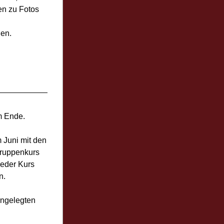
n zu Fotos 
len.
m Ende.
 Juni mit den 
ruppenkurs 
eder Kurs 
n.
ngelegten 