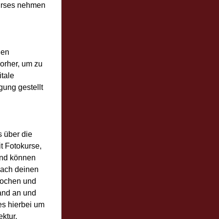
rses nehmen 
en 
orher, um zu 
tale 
ng gestellt 
 über die 
 Fotokurse, 
nd können 
ach deinen 
rochen und 
and an und 
s hierbei um 
tur, 