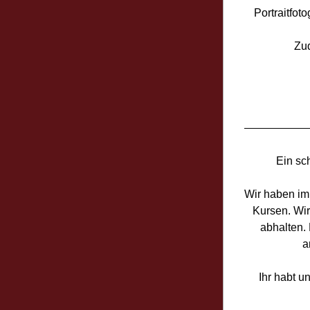
Portraitfot
Zud
Ein sc
Wir haben im 
Kursen. Wir
abhalten. 
a
Ihr habt u