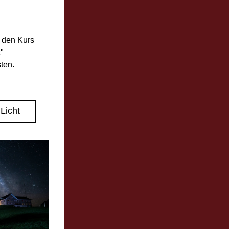
 den Kurs 
"
ten.
Licht