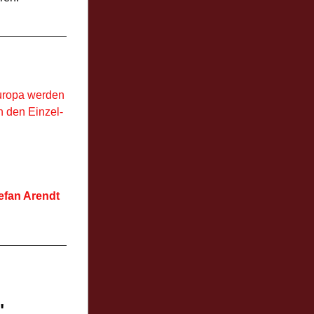
uropa werden 
 den Einzel- 
efan Arendt
"