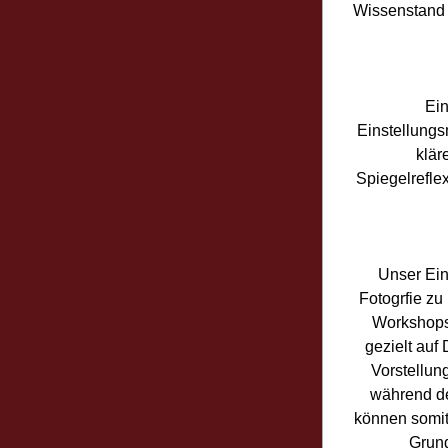
Wissenstand 
Ein
Einstellungs
klär
Spiegelrefle
Unser Einz
Fotogrfie zu
Workshops 
gezielt auf
Vorstellun
während de
können somit
Grund