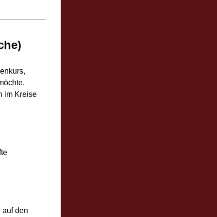
che)
enkurs, 
möchte.
 im Kreise 
fte
 auf den 