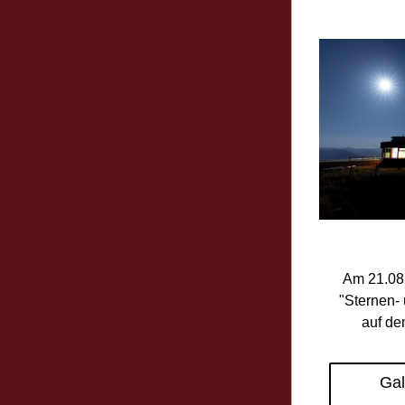
Am 21.08.
"Sternen- 
auf de
Gal