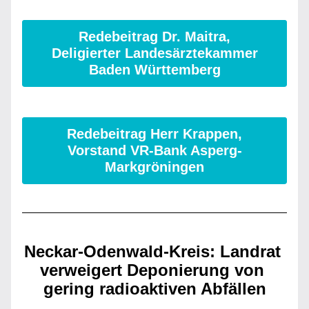
Redebeitrag Dr. Maitra,
Deligierter Landesärztekammer
Baden Württemberg
Redebeitrag Herr Krappen,
Vorstand VR-Bank Asperg-
Markgröningen
Neckar-Odenwald-Kreis: Landrat 
verweigert Deponierung von 
gering radioaktiven Abfällen