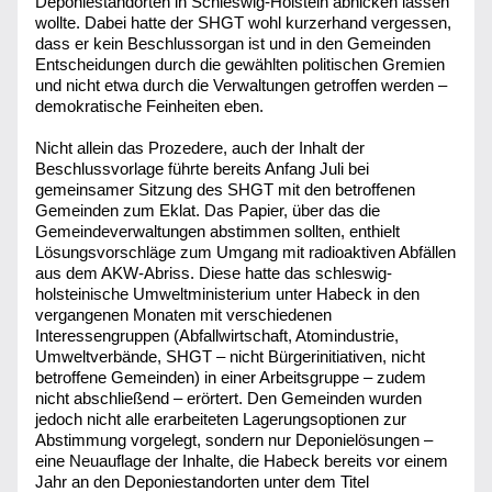
Deponiestandorten in Schleswig-Holstein abnicken lassen 
wollte. Dabei hatte der SHGT wohl kurzerhand vergessen, 
dass er kein Beschlussorgan ist und in den Gemeinden 
Entscheidungen durch die gewählten politischen Gremien 
und nicht etwa durch die Verwaltungen getroffen werden – 
demokratische Feinheiten eben.
Nicht allein das Prozedere, auch der Inhalt der 
Beschlussvorlage führte bereits Anfang Juli bei 
gemeinsamer Sitzung des SHGT mit den betroffenen 
Gemeinden zum Eklat. Das Papier, über das die 
Gemeindeverwaltungen abstimmen sollten, enthielt 
Lösungsvorschläge zum Umgang mit radioaktiven Abfällen 
aus dem AKW-Abriss. Diese hatte das schleswig-
holsteinische Umweltministerium unter Habeck in den 
vergangenen Monaten mit verschiedenen 
Interessengruppen (Abfallwirtschaft, Atomindustrie, 
Umweltverbände, SHGT – nicht Bürgerinitiativen, nicht 
betroffene Gemeinden) in einer Arbeitsgruppe – zudem 
nicht abschließend – erörtert. Den Gemeinden wurden 
jedoch nicht alle erarbeiteten Lagerungsoptionen zur 
Abstimmung vorgelegt, sondern nur Deponielösungen – 
eine Neuauflage der Inhalte, die Habeck bereits vor einem 
Jahr an den Deponiestandorten unter dem Titel 