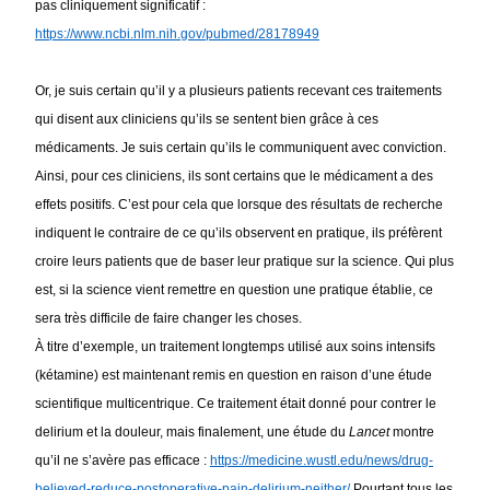
pas cliniquement significatif : 
https://www.ncbi.nlm.nih.gov/pubmed/28178949
Or, je suis certain qu’il y a plusieurs patients recevant ces traitements 
qui disent aux cliniciens qu’ils se sentent bien grâce à ces 
médicaments. Je suis certain qu’ils le communiquent avec conviction. 
Ainsi, pour ces cliniciens, ils sont certains que le médicament a des 
effets positifs. C’est pour cela que lorsque des résultats de recherche 
indiquent le contraire de ce qu’ils observent en pratique, ils préfèrent 
croire leurs patients que de baser leur pratique sur la science. Qui plus 
est, si la science vient remettre en question une pratique établie, ce 
sera très difficile de faire changer les choses. 
À titre d’exemple, un traitement longtemps utilisé aux soins intensifs 
(kétamine) est maintenant remis en question en raison d’une étude 
scientifique multicentrique. Ce traitement était donné pour contrer le 
delirium et la douleur, mais finalement, une étude du 
Lancet 
montre 
qu’il ne s’avère pas efficace : 
https://medicine.wustl.edu/news/drug-
believed-reduce-postoperative-pain-delirium-neither/
Pourtant tous les 