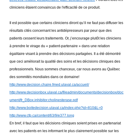
cliniciens étaient convaincus de l'efficacité de ce produit. 
Il est possible que certains cliniciens diront qu’il ne faut pas diffuser les 
résultats cités concernant les antidépresseurs par peur que des 
patients cessent leurs traitements. Or, j’encourage plutôt les cliniciens 
à prendre le virage du « patient-partenaire » dans une relation 
égalitaire visant à prendre des décisions partagées. Il a été démontré 
que ceci améliorait la qualité des soins et les décisions cliniques des 
professionnels. Nous sommes chanceux, car nous avons au Québec 
des sommités mondiales dans ce domaine!  
http://www.decision.chaire.fmed.ulaval.ca/accueil/
http://www.decisionbox.ulaval.ca/fileadmin/documents/decisionbox/doc
ument/fr_DBox.inhibitor.cholinesterase.pdf
http://www.boitedecision.ulaval.ca/index.php?id=810&L=0
http://www.cfp.ca/content/63/9/e377.long
En bref, il faut que les décisions cliniques soient prises en partenariat 
avec les patients en les informant le plus clairement possible sur les 