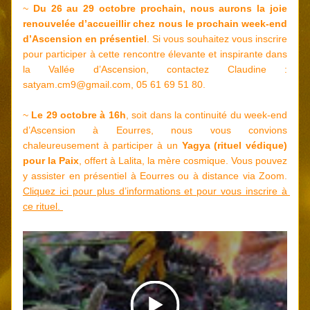
~ 
Du 26 au 29 octobre prochain, nous aurons la joie 
renouvelée d’accueillir chez nous le prochain week-end 
d’Ascension en présentiel
. Si vous souhaitez vous inscrire 
pour participer à cette rencontre élevante et inspirante dans 
la Vallée d’Ascension, contactez Claudine 
: 
satyam.cm9@gmail.com, 05 61 69 51 80.
~ 
Le 29 octobre à 16h
, soit dans la continuité du week-end 
d’Ascension à Eourres, nous vous convions 
chaleureusement à participer à un 
Yagya (rituel védique) 
pour la Paix
, offert à Lalita, la mère cosmique. Vous pouvez 
y assister en présentiel à Eourres ou à distance via Zoom. 
Cliquez ici pour plus d’informations et pour vous inscrire à 
ce rituel. 