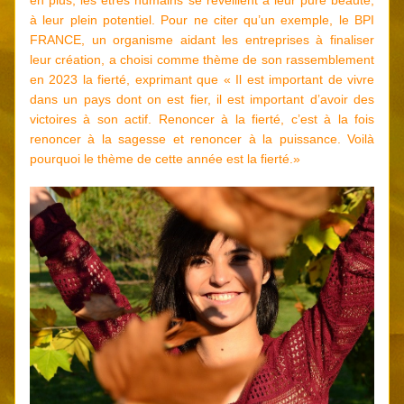
en plus, les êtres humains se réveillent à leur pure beauté, 
à leur plein potentiel. Pour ne citer qu’un exemple, le BPI 
FRANCE, un organisme aidant les entreprises à finaliser 
leur création, a choisi comme thème de son rassemblement 
en 2023 la fierté, exprimant que « Il est important de vivre 
dans un pays dont on est fier, il est important d’avoir des 
victoires à son actif. Renoncer à la fierté, c’est à la fois 
renoncer à la sagesse et renoncer à la puissance. Voilà 
pourquoi le thème de cette année est la fierté.»