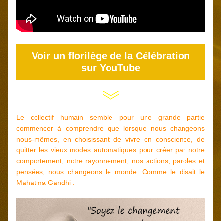
Voir un florilège de la Célébration
sur YouTube
Le collectif humain semble pour une grande partie 
commencer à comprendre que lorsque nous changeons 
nous-mêmes, en choisissant de vivre en conscience, de 
quitter les vieux modes automatiques pour créer par notre 
comportement, notre rayonnement, nos actions, paroles et 
pensées, nous changeons le monde. Comme le disait le 
Mahatma Gandhi :