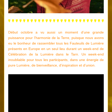
Début octobre a vu aussi un moment d’une grande 
puissance pour l’harmonie de la Terre, puisque nous avons 
eu le bonheur de rassembler tous les Fauteuils de Lumière 
présents en Europe en un seul lieu durant un week-end de 
Célébration de la Lumière dans le Tarn. Un week-end 
inoubliable pour tous les participants, dans une énergie de 
pure Lumière, de bienveillance, d’inspiration et d’union. 