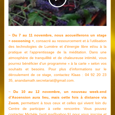
~ 
Du 7 au 11 novembre, nous accueillerons un stage 
« cocooning »
, consacré au ressourcement et à l’utilisation 
des technologies de Lumière et d’énergie libre et/ou à la 
pratique et l’apprentissage de la méditation. Dans une 
atmosphère de tranquillité et de chaleureuse intimité, vous 
pourrez bénéficier d’un programme « à la carte » selon vos 
souhaits et besoins. Pour plus d’informations sur le 
déroulement de ce stage, contactez Klaas : 04 92 20 23 
35, 
anandamath.secretariat@gmail.com
.
~
 Du 10 au 12 novembre, un nouveau week-end 
d’Ascension aura lieu, mais cette fois à distance via 
Zoom
, permettant à tous ceux et celles qui vivent loin du 
Centre de participer à cette rencontre. Vous pouvez 
contacter Michèle (jyoti.ma@yahoo.fr) pour vous inscrire et 