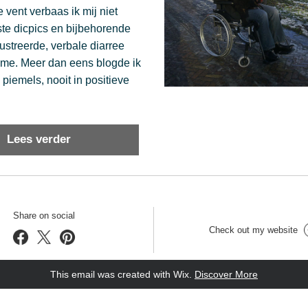
vent verbaas ik mij niet 
te dicpics en bijbehorende 
ustreerde, verbale diarree 
me. Meer dan eens blogde ik 
 piemels, nooit in positieve 
Lees verder
Share on social
Check out my website
This email was created with Wix.
‌ 
Discover More