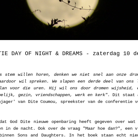
TIE DAY OF NIGHT & DREAMS - zaterdag 10 d
s stem willen horen, denken we niet snel aan onze drom
aardoor wil spreken. We slapen een derde deel van ons l
lan voor die uren. Hij wil ons door dromen wijsheid, e
welijk, gezin, vriendschappen, werk en kerk". 
Dit staat 
njager' van Dite Coumou, spreekster van de conferentie vo
dat God Dite nieuwe openbaring heeft gegeven over wat 
en in de nacht. Ook over de vraag "Maar hoe dan?", een vr
binnen Sons and Daughters. In het boek staan echt nieu