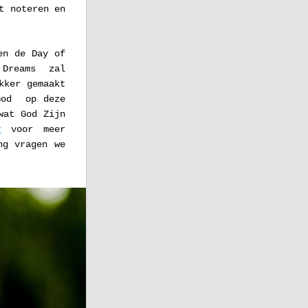
 noteren en 
n de Day of 
Dreams  zal 
ker gemaakt 
od  op deze 
at God Zijn 
r
 voor meer 
g vragen we 