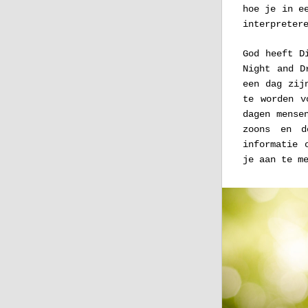
hoe je in e
interpreter
God heeft D
Night and D
een dag zij
te worden v
dagen mense
zoons en d
informatie 
je aan te m