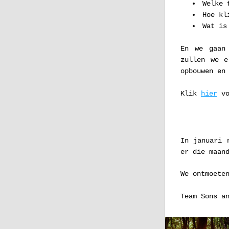
Welke 
Hoe kl
Wat is
En we gaan 
zullen we e
opbouwen en
Klik 
hier
 v
In januari 
er die maan
We ontmoete
Team Sons a