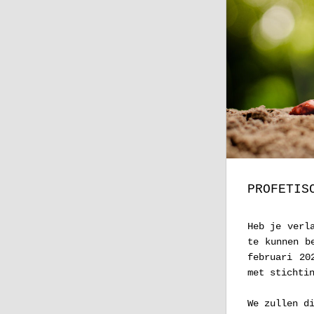
PROFETIS
Heb je verl
te kunnen b
februari 20
met stichti
We zullen d