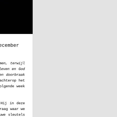
ecember
en, terwijl 
even en God 
n doorbraak 
achterop het 
lgende week 
Hij in deze 
aag waar we 
we sleutels 