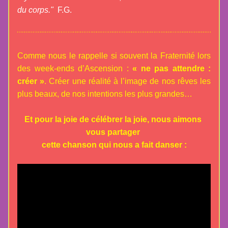
du corps."  
F.G.
Comme nous le rappelle si souvent la Fraternité lors 
des week-ends d’Ascension :
« ne pas attendre : 
créer »
. 
Créer une réalité à l’image de nos rêves les 
plus beaux, 
de nos intentions les p
lus grandes…
Et p
our la joie de célébrer la joie, nous aimons 
vous partager 
cette chanson qui nous a fait danser :