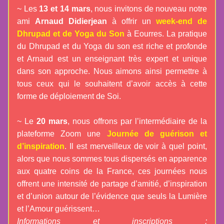
~ Les 
13 et 14 mars
, no
us invitons de nouveau notre 
ami 
Arnaud Didierjean 
à offrir un 
week-end de 
Dhrupad et de Yoga du Son
à Eourres. La pratique 
du Dhrupad et du Yoga du son est riche et profonde 
et Arnaud est un enseignant très expert et unique 
dans son approche. Nous aimons ainsi permettre à 
tous ceux qui le souhaitent d’avoir accès à cette 
forme de déploiement de Soi.
~ Le 
20 mars
, nous offrons par l’in
termédiaire de la 
plateforme Zoom une 
Journée de guérison et 
d’inspiration
. Il es
t merveilleux de voir à quel point, 
alors que nous sommes tous dispersés en apparence 
aux quatre c
oins de la France, ces journées nous 
offrent une intensité de partage d’amitié, d’i
nspiration 
et d’union autour de l’évidence que seuls la Lumière 
et l’Amour guérissent… 
Informations et inscriptions : 