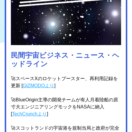
民間宇宙ビジネス・ニュース・ヘ
ッドライン
🚀スペースXのロケットブースター、再利用記録を
更新 [
GIZMODO
より
]
🚀BlueOrigin主導の開発チームが有人月着陸船の原
寸大エンジニアリングモックをNASAに納入 
[
TechCrunchより
]
🚀スコットランドの宇宙港を規制当局と政府が完全