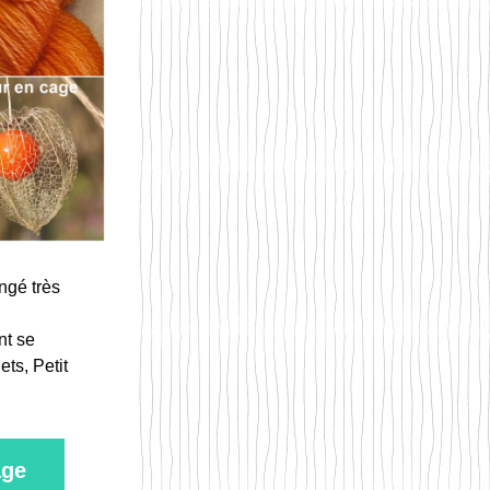
gé très 
t se 
ts, Petit 
age