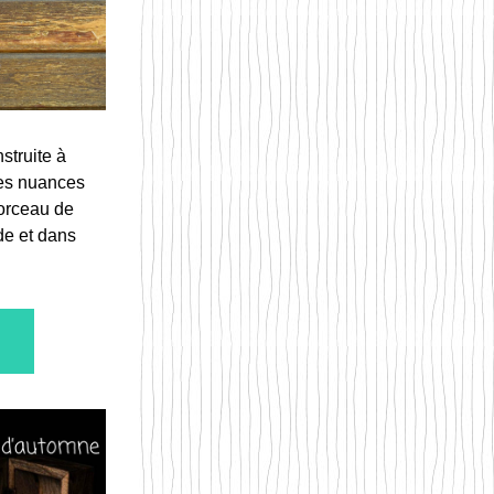
truite à 
es nuances 
orceau de 
e et dans 