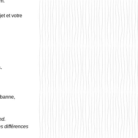
0m.
et et votre 
.
rbanne,
nd. 
s différences 