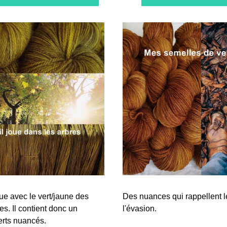
ue avec le vert/jaune des 
Des nuances qui rappellent le 
es. Il contient donc un 
l'évasion.
erts nuancés.