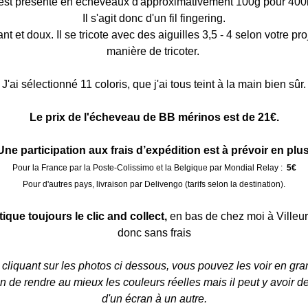
 est présenté en écheveaux d'approximativement 100g pour 40
Il s'agit donc d'un fil fingering.
lant et doux. Il se tricote avec des aiguilles 3,5 - 4 selon votre proj
manière de tricoter. 
J'ai sélectionné 11 coloris, que j'ai tous teint à la main bien sûr.
Le prix de l'écheveau de BB mérinos est de 21€.
Une participation aux frais d’expédition est à prévoir en plus
Pour la France par la Poste-Colissimo et la Belgique par Mondial Relay
 : 
 5€
Pour d'autres pays, 
livraison par Delivengo (tarifs selon la destination)
.
tique toujours le clic and collect,
 en bas de chez moi à Villeu
donc sans frais
cliquant sur les photos ci dessous, vous pouvez les voir en gra
n de rendre au mieux les couleurs réelles mais il peut y avoir de
d'un écran à un autre.