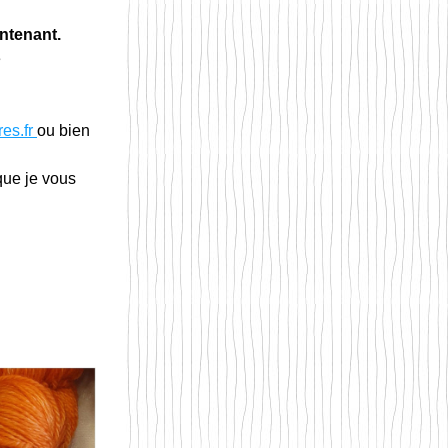
ntenant.
e
es.fr 
ou bien 
que je vous 