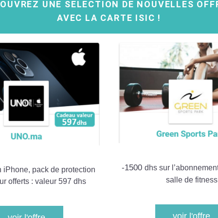
OUVREZ UNE SELECTION DE NOUVELLES OFF
AVEC LA CARTE ISIC !
-1500 
dhs sur l’abonnement 
n iPhone, pack de protection 
salle de fitness
ur offerts : valeur 597 dhs
voir l'offre
voir l'offre