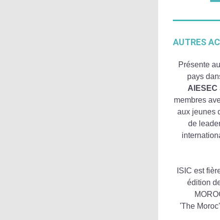
AUTRES AC
Présente au
AIESEC
membres avec 
aux jeunes d
de leader
internation
ISIC est fièr
édition d
MOROC'
'The Moroc