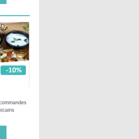
s commandes 
xicains