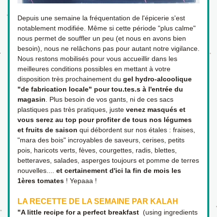
Depuis une semaine la fréquentation de l'épicerie s'est 
notablement modifiée. Même si cette période "plus calme" 
nous permet de souffler un peu (et nous en avons bien 
besoin), nous ne relâchons pas pour autant notre vigilance. 
Nous restons mobilisés pour vous accueillir dans les 
meilleures conditions possibles en mettant à votre 
disposition très prochainement du 
gel hydro-alcoolique 
"de fabrication locale" pour tou.tes.s à l'entrée du 
magasin
. Plus besoin de vos gants, ni de ces sacs 
plastiques pas très pratiques, juste 
venez masqués et 
vous serez au top pour profiter de tous nos légumes 
et fruits de saison
 qui débordent sur nos étales : fraises, 
"mara des bois" incroyables de saveurs, cerises, petits 
pois, haricots verts, fèves, courgettes, radis, blettes, 
betteraves, salades, asperges toujours et pomme de terres 
nouvelles.... 
et certainement d'ici la fin de mois les 
1ères tomates
 ! Yepaaa !
LA RECETTE DE LA SEMAINE PAR KALAH
"A little recipe for a perfect breakfast
  (using ingredients 