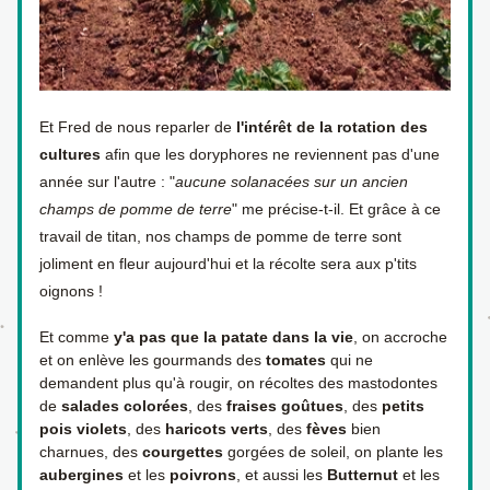
Et Fred de nous reparler de 
l'intérêt de la rotation des 
cultures
 afin que les doryphores ne reviennent pas d'une 
année sur l'autre : "
aucune solanacées sur un ancien 
champs de pomme de terre
" me précise-t-il. Et grâce à ce 
travail de titan, nos champs de pomme de terre sont 
joliment en fleur aujourd'hui et la récolte sera aux p'tits 
oignons !
Et comme 
y'a pas que la patate dans la vie
, on accroche 
et on enlève les gourmands des 
tomates 
qui ne 
demandent plus qu'à rougir, on récoltes des mastodontes 
de 
salades colorées
, des 
fraises goûtues
, des 
petits 
pois violets
, des 
haricots verts
, des 
fèves
 bien 
charnues, des 
courgettes 
gorgées de soleil, on plante les 
aubergines 
et les 
poivrons
, et aussi les 
Butternut 
et les 