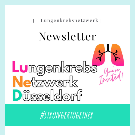
|   
Lungenkrebsnetzwerk
 |
Newsletter
#strongertogether