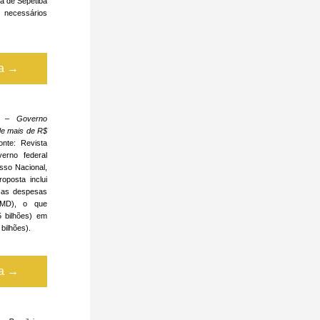
a de Sepetiba 
 necessários 
ta →
V – 
Governo 
e mais de R$ 
nte: Revista 
rno federal 
so Nacional, 
posta inclui 
 as despesas 
(MD), o que 
bilhões) em 
bilhões).
ta →