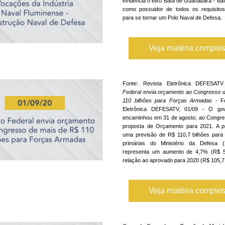
evidencia o eixo Baía de Guanabara - Baí
como possuidor de todos os requisitos
para se tornar um Polo Naval de Defesa.
Veja matéria comple
Fonte: Revista Eletrônica DEFESAT
Federal envia orçamento ao Congresso d
110 bilhões para Forças Armadas
 - Fo
Eletrônica DEFESATV, 01/09 - O gove
encaminhou em 31 de agosto, ao Congres
proposta de Orçamento para 2021. A pro
uma previsão de R$ 110,7 bilhões para
primárias do Ministério da Defesa 
representa um aumento de 4,7% (R$ 5 
relação ao aprovado para 2020 (R$ 105,7 
Veja matéria comple