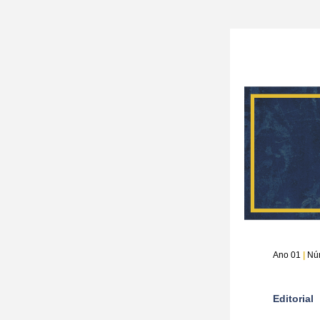
Ano 01 
|
 Nú
Editorial