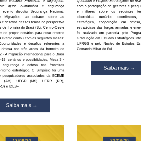
fesa Nacional Fronteiras e Migrações: 
Questões e Projetos Estratégicos do Bras
bre ajuda humanitária e segurança 
com a participação de gestores e pesquis
evento discutiu Segurança Nacional, 
e militares sobre os seguintes tem
 e Migrações, ao debater sobre as 
cibernética, cenários econômicos, p
s e desafios desses temas na perspectiva 
estratégico, cooperação em defesa,
s de fronteira do Brasil (Sul, Centro-Oeste 
estratégicos das forças armadas e energ
ém de propor cenários para esse entorno 
foi realizado em parceria pelo Prog
 O evento contou com as seguintes mesas: 
Graduação em Estudos Estratégicos Inter
ortunidades e desafios referentes a 
UFRGS e pelo Núcleo de Estudos Estr
defesa nos três arcos da fronteira do 
Comando Militar do Sul.
2 - A migração internacional para o Brasil 
-19: cenários e possibilidades; Mesa 3 - 
 segurança e defesa nas fronteiras 
Saiba mais →
 entorno estratégico. O Simpósio foi uma 
de pesquisadores associados da ECEME 
M (AM), UFGD (MS), UFRR (RR), 
J) e IDESF.
Saiba mais →