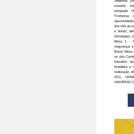
Simpósio De
estudos so
integrada.
 O 
Fronteiras
oportunidade
dos três arco
e Norte), al
estratégico.
Mesa 1 - Op
segurança e 
Brasil; Mesa 
no pós Covid
Desafios de
brasileira e
realização 
(RJ), UFA
UNIVERSO (R