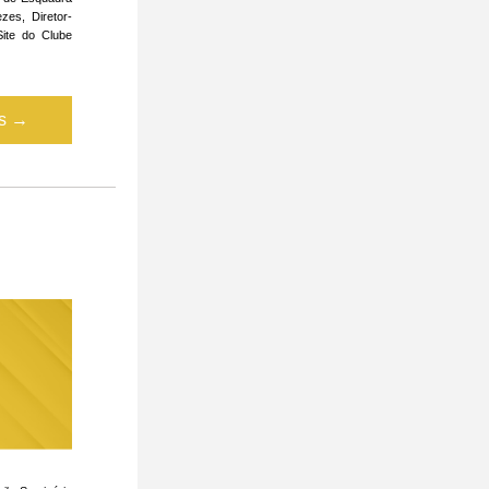
es, Diretor-
ite do Clube 
is →