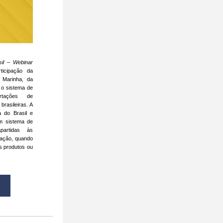
sil – Webinar
icipação da 
Marinha, da 
o sistema de 
tações de 
rasileiras. A 
 do Brasil e 
m sistema de 
artidas às 
ação, quando 
 produtos ou 