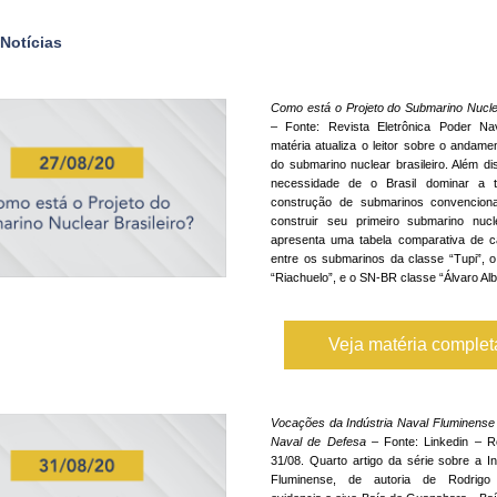
 Notícias
Como está o Projeto do Submarino Nuclea
– Fonte: Revista Eletrônica Poder Nav
matéria atualiza o leitor sobre o andamen
do submarino nuclear brasileiro. Além dis
necessidade de o Brasil dominar a te
construção de submarinos convencionai
construir seu primeiro submarino nucl
apresenta uma tabela comparativa de car
entre os submarinos da classe “Tupi”, o
“Riachuelo”, e o SN-BR classe “Álvaro Alb
Veja matéria comple
Vocações da Indústria Naval Fluminense 
Naval de Defesa
 – Fonte: Linkedin – Ro
31/08. Quarto artigo da série sobre a In
Fluminense, de autoria de Rodrigo 