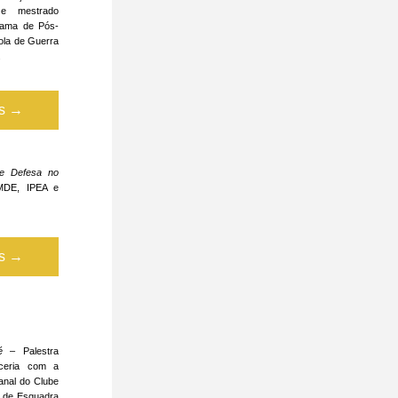
e mestrado 
grama de Pós-
la de Guerra 
.
is →
e Defesa no 
MDE, IPEA e 
is →
é
 – Palestra 
ceria com a 
anal do Clube 
 de Esquadra 