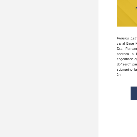
Projetos Est
canal Base Mi
Dra. Fernan
abordou a in
engenharia qu
do “zero”, par
submarino br
2h.