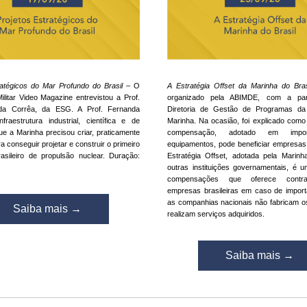
ratégicos do Mar Profundo do Brasil
 – O 
A Estratégia Offset da Marinha do Bra
litar Video Magazine entrevistou a Prof. 
organizado pela ABIMDE, com a part
da Corrêa, da ESG. A Prof. Fernanda 
Diretoria de Gestão de Programas da 
fraestrutura industrial, científica e de 
Marinha. Na ocasião, foi explicado como 
e a Marinha precisou criar, praticamente 
compensação, adotado em impor
a conseguir projetar e construir o primeiro 
equipamentos, pode beneficiar empresas b
asileiro de propulsão nuclear. Duração: 
Estratégia Offset, adotada pela Marinha
outras instituições governamentais, é u
compensações que oferece contrap
empresas brasileiras em caso de import
as companhias nacionais não fabricam os
Saiba mais →
realizam serviços adquiridos.
Saiba mais →