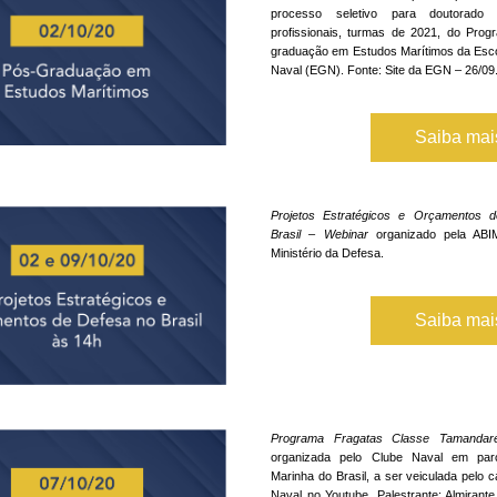
processo seletivo para doutorado 
profissionais, turmas de 2021, do Pro
graduação em Estudos Marítimos da Esco
Naval (EGN). Fonte: Site da EGN – 26/09
Saiba ma
Projetos Estratégicos e Orçamentos d
Brasil – Webinar
 organizado pela ABI
Ministério da Defesa.
Saiba ma
Programa Fragatas Classe Tamandar
organizada pelo Clube Naval em par
Marinha do Brasil, a ser veiculada pelo c
Naval no Youtube. Palestrante: Almirante