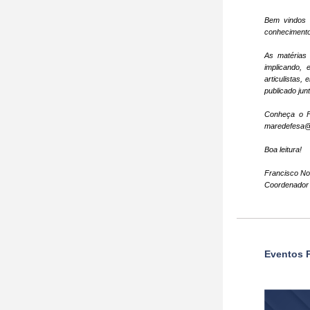
Bem vindos 
conhecimento
As matérias 
implicando,
articulistas
publicado jun
Conheça o 
maredefesa@
Boa leitura!
Francisco Nov
Coordenador
Eventos 