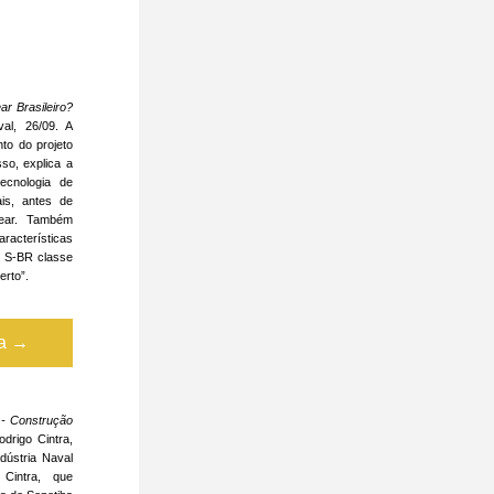
r Brasileiro?
al, 26/09. A 
to do projeto 
so, explica a 
cnologia de 
s, antes de 
ear. Também 
acterísticas 
 S-BR classe 
erto”.
ta →
- Construção 
drigo Cintra, 
dústria Naval 
Cintra, que 