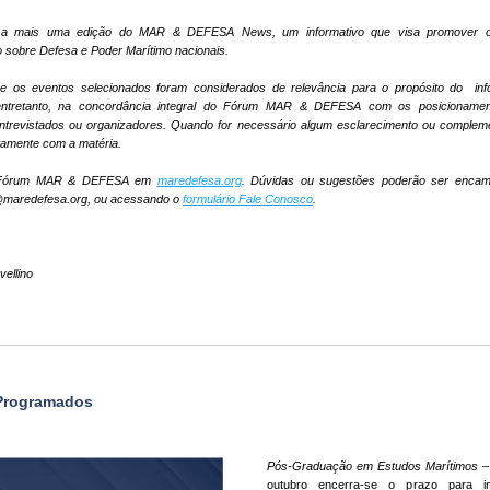
a mais uma edição do MAR & DEFESA News, um informativo que visa promover o
 sobre Defesa e Poder Marítimo nacionais.
e os eventos selecionados foram considerados de relevância para o propósito do  info
 entretanto, na concordância integral do Fórum MAR & DEFESA com os posicionamen
, entrevistados ou organizadores. Quando for necessário algum esclarecimento ou compleme
tamente com a matéria.
Fórum MAR & DEFESA em 
maredefesa.org
. Dúvidas ou sugestões poderão ser encami
maredefesa.org, ou acessando o 
formulário Fale Conosco
.
ellino
Programados
Pós-Graduação em Estudos Marítimos
 –
outubro encerra-se o prazo para in