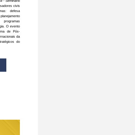
il 
- Seminário 
adores civis 
as: defesa 
lanejamento 
 programas 
ia. O evento 
rama de Pós-
nacionais da 
atégicos do 