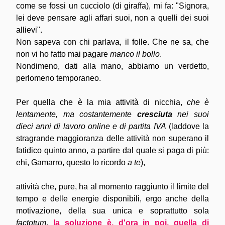
come se fossi un cucciolo (di giraffa), mi fa: "Signora, 
lei deve pensare agli affari suoi, non a quelli dei suoi 
allievi".
Non sapeva con chi parlava, il folle. Che ne sa, che 
non vi ho fatto mai pagare 
manco il bollo
. 
Nondimeno, dati alla mano, abbiamo un verdetto, 
perlomeno temporaneo.
Per quella che è la mia attività di nicchia, 
che è 
lentamente, ma costantemente 
cresciuta
 nei suoi 
dieci anni di lavoro online e di partita IVA
(laddove la 
stragrande maggioranza delle attività non superano il 
fatidico quinto anno, a partire dal quale si paga di più: 
ehi, G
amarro, questo lo ricordo 
a te
),
attività che, pure, ha al momento raggiunto il limite del 
tempo e delle energie disponibili, ergo anche della 
motivazione, della sua unica e soprattutto sola 
factotum
, 
la soluzione è, d'ora in poi, quella di 