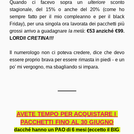
Quando ci facevo sopra un 
ulteriore
 sconto 
stagionale, del 15% o anche del 20% (come ho 
sempre fatto per il mio compleanno e per il black 
Friday), 
per una singola ora lavorata dei pacchetti più 
grossi arrivo a guadagnare 
la metà
: 
€53 anziché €99. 
LORDI! 
CRETINA!!!
Il numerologo non ci poteva credere, dice che devo 
essere proprio brava per essere rimasta in piedi - e un 
po' mi vergogno, ma sbagliando si impara.
AVETE TEMPO PER ACQUISTARE I 
PACCHETTI FINO AL 30 GIUGNO
dacché hanno un PAO di 6 mesi (eccetto il BIG 