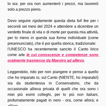
lo sia: per ora non aumenterò i prezzi, ma lavorerò 
solo a prezzo pieno.
Devo seguire 
rigidamente
 questa dieta 
full fee
 per i 
secondi sei mesi del 2024 e attendere a dicembre un 
verdetto finale di vita o di morte per questa mia attività, 
per lo meno 
in questa sua forma individuale
 (come 
preannunciato), che è poi quella storica, tradizionale:
l'UNESCO ha recentemente sancito il Canto lirico 
come arte 
le cui conoscenze e competenze sono 
oralmente trasmesse da Maestro ad allievo
.
Leggendolo, rido per non piangere e penso a quello 
che ho imparato io, sul Canto (NIENTE, ho imparato!) 
sia da studentessa in Conservatorio, che da 
occasionale allieva privata di quelli che ora sono i 
miei più esimi colleghi, per lo più 
non
 italiani, 
profumatamente pagati in nero - ora, come allora; e 
all'ora
.