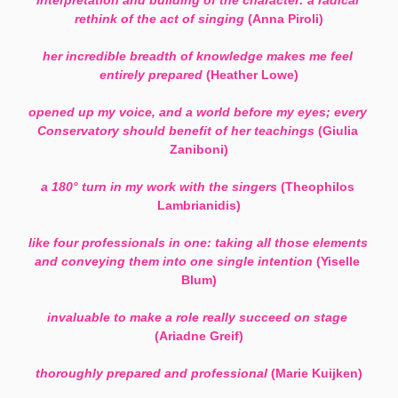
interpretation and building of the character: a radical 
rethink of the act of singing
 (Anna Piroli)
her incredible breadth of knowledge makes me feel 
entirely prepared
 (Heather Lowe)
opened up my voice, and a world before my eyes; every 
Conservatory should benefit of her teachings
 (Giulia 
Zaniboni)
a 180° turn in my work with the singers
 (Theophilos 
Lambrianidis)
like four professionals in one: taking all those elements 
and conveying them into one single intention
 (Yiselle 
Blum)
invaluable to make a role really succeed on stage 
(Ariadne Greif)
thoroughly prepared and professional
 (Marie Kuijken)