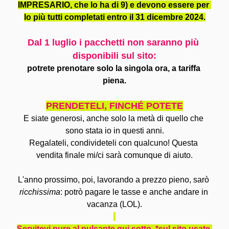
IMPRESARIO, che lo ha di 9) e devono essere per 
lo più tutti completati entro il 31 dicembre 2024.
Dal 1 luglio i pacchetti non saranno più 
disponibili sul sito:
potrete prenotare solo la singola ora, a tariffa 
piena.
PRENDETELI, FINCHÉ POTETE
E siate generosi, anche solo la metà di quello che 
sono stata io in questi anni.
Regalateli, condivideteli con qualcuno! Questa 
vendita finale mi/ci sarà comunque di aiuto.
L'anno prossimo, poi, lavorando a prezzo pieno, sarò 
ricchissima
: potrò pagare le tasse e anche andare in 
vacanza (LOL).
Servitevi pure al pulsante qui sotto, *sul sito usate 