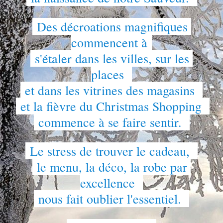
 Des décroations magnifiques 
commencent à 
 s'étaler dans les villes, sur les 
places  
 et dans les vitrines des magasins  
 et la fièvre du Christmas Shopping  
 commence à se faire sentir.  
 Le stress de trouver le cadeau,  
 le menu, la déco, la robe par 
excellence  
 nous fait oublier l'essentiel.  