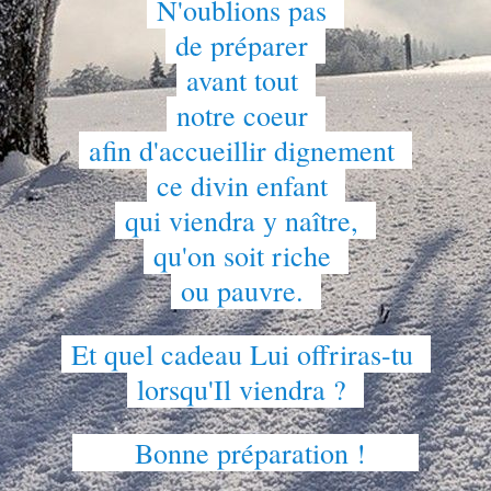
 N'oublions pas  
 de préparer  
 avant tout  
 notre coeur  
 afin d'accueillir dignement  
 ce divin enfant  
 qui viendra y naître,  
 qu'on soit riche  
 ou pauvre.  
 Et quel cadeau Lui offriras-tu  
 lorsqu'Il viendra ?  
       Bonne préparation !      