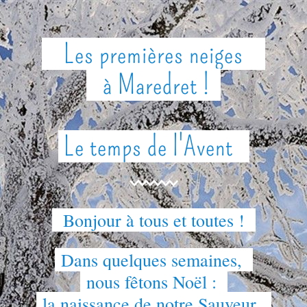
Les premières neiges    
   à Maredret !  
 Le temps de l'Avent   
  Bonjour à tous et toutes !  
 Dans quelques semaines,  
 nous fêtons Noël :  
 la naissance de notre Sauveur.  