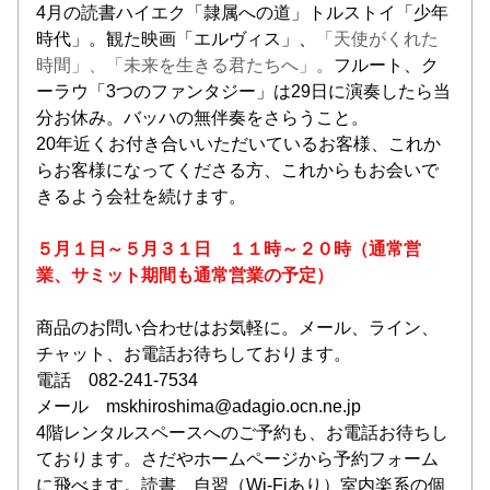
4月の読書ハイエク「隷属への道」トルストイ「少年
時代」。観た映画「エルヴィス」、
「天使がくれた
時間」、「未来を生きる君たちへ」。
フルート、ク
ーラウ「3つのファンタジー」は29日に演奏したら当
分お休み。バッハの無伴奏をさらうこと。
20年近くお付き合いいただいているお客様、これか
らお客様になってくださる方、これからもお会いで
きるよう会社を続けます。
５月１日～５月３１日　１１時～２０時（通常営
業、サミット期間も通常営業の予定）
商品のお問い合わせはお気軽に。メール、ライン、
チャット、お電話お待ちしております。
電話　082-241-7534
メール　mskhiroshima@adagio.ocn.ne.jp
4階レンタルスペースへのご予約も、お電話お待ちし
ております。さだやホームページから予約フォーム
に飛べます。読書、自習（Wi-Fiあり）室内楽系の個