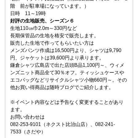
階　前が駐車場になっています。）
日時　11～19時
好評の生地販売、シーズン６
生地110㎝巾2.0m～330円など
長期保管品の生地を格安で販売します。
販売した生地で作ってもらいたい方は
メンズパンツ作成は16,500円より、シャツは9,790
円、ジャケットは39,600円より承ります。
鎌倉シャツ広島店で出た店頭B品1,100円～、ウィメ
ンズニット商品全て30％オフ。ティッシュケースや
エコバッグなどリサイクルシャツ小物660円～。その
他お買い得商品は随時ブログでご紹介します。
※イベント内容などは予告なく変更することがあり
ます。
お問い合わせは
082-253-9101（ネクスト比治山店）、082-241-
7533（さだや）