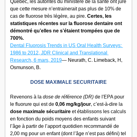
Québec, les autorités du ministère de la santé ont juré 
que cette mesure n’entrainerait pas plus de 10% de 
cas de fluorose très légère, au pire.
 Certes, les 
statistiques récentes sur la fluorose dentaire ont 
démontré qu’elles ne s’étaient trompées que de 
700%.
Dental Fluorosis Trends in US Oral Health Surveys: 
1986 to 2012, JDR Clinical and Translational 
Research, 6 mars, 2019
— Neurath, C. Limeback, H, 
Osmunson, B.
DOSE MAXIMALE SECURITAIRE
Revenons à la 
dose de référence (DR)
 de l'EPA pour 
le fluorure qui est de 
0,06 mg/kg/jour
, c’est-à-dire la 
dose maximale sécuritaire
 et établissons les calculs 
en fonction du poids moyens des enfants suivant 
l’âge à partir de l’apport quotidien recommandé de 
2,00 mg pour un enfant (dont l’âge n’est pas défini) tel 