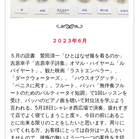
２０２３年６月
５月の読書　鷲田清一「ひとはなぜ服を着るのか」
吉原幸子「吉原幸子詩集」オマル・ハイヤーム「ル
バイヤート」。観た映画「ラストエンペラー」、
「ダークウォーターズ」、「ハウスオブグッチ」、
「ベニスに死す」。
フルート、バッハ「無伴奏フル
ートのためのパルティータイ短調」で1回レッスンを
受け、バッハのピアノ曲を聴いて対位法を学ぶよう
言われる。5月18日シャレオ西広場で演奏。疲れすぎ
て店でよく寝てしまうこと度々。今目の前にあるこ
とに出来る限りのことをしたいと思います。周りに
いてくれる方、お客様にとっては自分は一人しかい
ませんので、後悔の無いよう一つ一つの案件を大切