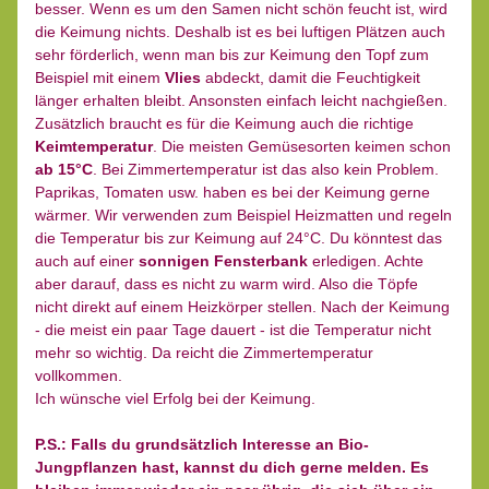
besser. Wenn es um den Samen nicht schön feucht ist, wird 
die Keimung nichts. Deshalb ist es bei luftigen Plätzen auch 
sehr förderlich, wenn man bis zur Keimung den Topf zum 
Beispiel mit einem 
Vlies
 abdeckt, damit die Feuchtigkeit 
länger erhalten bleibt. Ansonsten einfach leicht nachgießen.
Zusätzlich braucht es für die Keimung auch die richtige 
Keimtemperatur
. Die meisten Gemüsesorten keimen schon
ab 15°C
. Bei Zimmertemperatur ist das also kein Problem. 
Paprikas, Tomaten usw. haben es bei der Keimung gerne 
wärmer. Wir verwenden zum Beispiel Heizmatten und regeln 
die Temperatur bis zur Keimung auf 24°C. Du könntest das 
auch auf einer 
sonnigen Fensterbank
 erledigen. Achte 
aber darauf, dass es nicht zu warm wird. Also die Töpfe 
nicht direkt auf einem Heizkörper stellen. 
Nach der Keimung 
- die meist ein paar Tage dauert - ist die Temperatur nicht 
mehr so wichtig. Da reicht die Zimmertemperatur 
vollkommen.
Ich wünsche viel Erfolg bei der Keimung.
P.S.: Falls du grundsätzlich Interesse an Bio-
Jungpflanzen hast, kannst du dich gerne melden. Es 