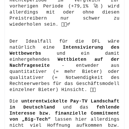
Rechteperiode im Vergleich zur 
vorherigen Periode (+79,1% 🚀) wird 
allerdings mit oder ohne diesen 
Preistreibern nur schwer zu 
wiederholen sein. 🤷🏽‍♂️
Der Idealfall für die DFL wäre 
natürlich eine 
Intensivierung des 
Wettbewerbs
 und ein damit 
einhergehendes 
Wettbieten auf der 
Nachfrageseite
 - entweder aus 
quantitativer (= mehr Bieter) oder 
qualitativer (= Notwendigkeit des 
Rechteerwerbes für das Geschäftsmodell 
einzelner Bieter) Hinsicht. 👍🏼 
Die 
unterentwickelte Pay-TV Landschaft 
in Deutschland
 und das 
fehlende 
Interesse bzw. finanzielle Commitment 
von „Big-Tech“
 lassen hier allerdings 
nicht viel Hoffnung aufkommen bzw. 