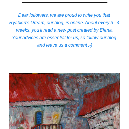
_________________________________
Dear followers, we are proud to write you that 
Ryabkin's Dream, our blog, is online. About every 3 - 4 
weeks, you'll read a new post created by 
Elena
.
Your advices are essential for us, so follow our blog 
and leave us a comment :-)