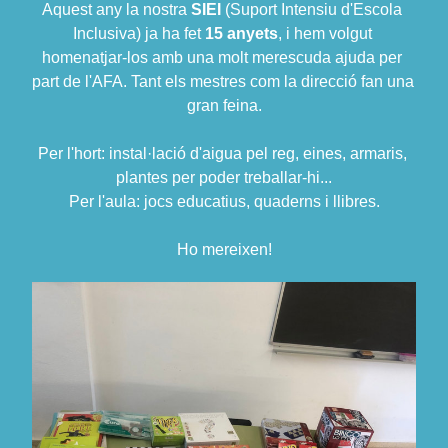
Aquest any la nostra
SIEI 
(Suport Intensiu d'Escola 
Inclusiva) ja ha fet 
15 anyets
, i
hem volgut 
homenatjar-los amb una molt merescuda ajuda per 
p
art de l'AFA. Tant els mestres com la direcció fan una 
gran feina.
Per l'hort: instal·lació d'aigua pel reg, eines, armaris, 
plantes per poder treballar-hi...
Per l'aula: jocs educatius, quaderns i llibres
.
Ho mereixen!