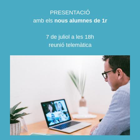
PRESENTACIÓ
amb els 
nous alumnes de 1r
7 de juliol a les 18h
reunió telemàtica