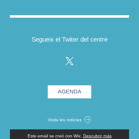
Segueix el Twiter del centre
AGENDA
Visita les notícies
Este email se creó con Wix.
‌ 
Descubrir más